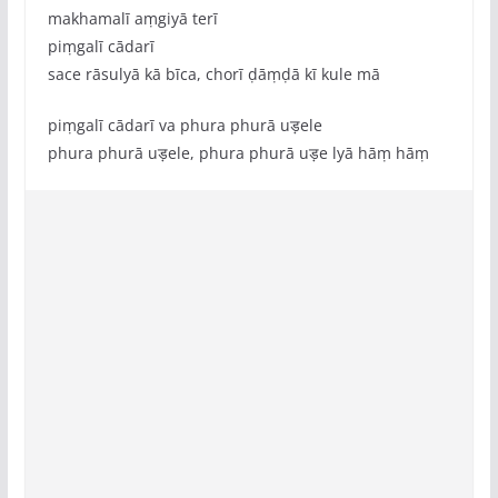
makhamalī aṃgiyā terī
piṃgalī cādarī
sace rāsulyā kā bīca, chorī ḍāṃḍā kī kule mā
piṃgalī cādarī va phura phurā uड़ele
phura phurā uड़ele, phura phurā uड़e lyā hāṃ hāṃ