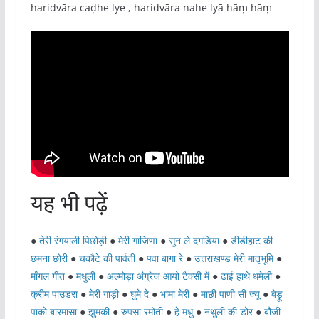
haridvāra caḍhe lye , haridvāra nahe lyā hāṃ hāṃ
यह भी पढ़ें
●
तेरी रंगयाली पिछोड़ी
●
मेरी गाजिणा
●
सुन ले दगडिया
●
डीडीहाट की
छमना छोरी
●
चकौटे की पार्वती
●
फ्वा बागा रे
●
उत्तराखण्ड मेरी मातृभूमि
●
माँगल गीत
●
मधुली
●
अल्मोड़ा अंग्रेज आयो टैक्सी में
●
ढाई हाथे धमेली
●
क्रीम पाउडरा
●
मेरी गाड़ी
●
घुमे दे
●
भामा मेरी
●
माछी पाणी सी ज्यू
●
बेड़ू
पाको बारमासा
●
झुमकी
●
रुपसा रमोती
●
हे मधु
●
नथुली की डोर
●
बौजी