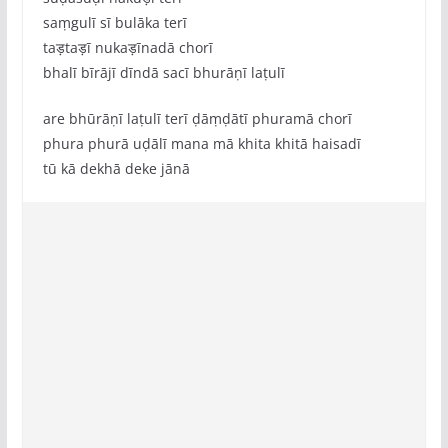
saṃgulī sī bulāka terī
taड़taड़ī nukaड़īnadā chorī
bhalī bīrājī dīndā sacī bhurāṇī laṭulī
are bhūrāṇī laṭulī terī ḍāṃḍātī phuramā chorī
phura phurā uḍālī mana mā khita khitā haisadī
tū kā dekhā deke jānā