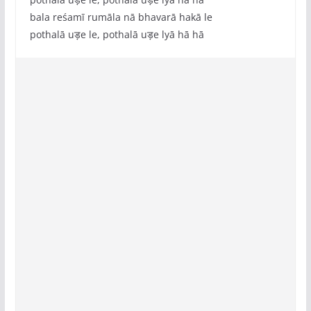
bala reśamī rumāla nā bhavarā hakā le
pothalā uड़e le, pothalā uड़e lyā hā hā