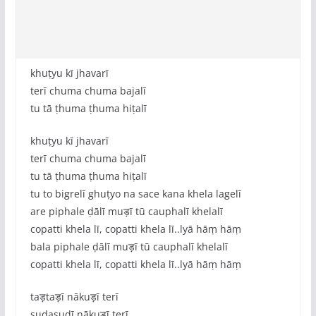
khuṭyu kī jhavarī
terī chuma chuma bajalī
tu tā ṭhuma ṭhuma hiṭalī
khuṭyu kī jhavarī
terī chuma chuma bajalī
tu tā ṭhuma ṭhuma hiṭalī
tu to bigrelī ghuṭyo na sace kana khela lagelī
are piphale ḍālī muड़ī tū cauphalī khelalī
copatti khela lī, copatti khela lī..lyā hāṃ hāṃ
bala piphale ḍālī muड़ī tū cauphalī khelalī
copatti khela lī, copatti khela lī..lyā hāṃ hāṃ
taड़taड़ī nākuड़ī terī
suḍasuḍī nākuड़ī terī