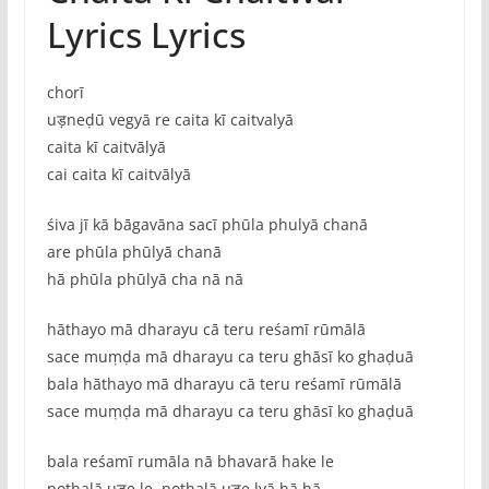
Lyrics Lyrics
chorī
uड़neḍū vegyā re caita kī caitvalyā
caita kī caitvālyā
cai caita kī caitvālyā
śiva jī kā bāgavāna sacī phūla phulyā chanā
are phūla phūlyā chanā
hā phūla phūlyā cha nā nā
hāthayo mā dharayu cā teru reśamī rūmālā
sace muṃḍa mā dharayu ca teru ghāsī ko ghaḍuā
bala hāthayo mā dharayu cā teru reśamī rūmālā
sace muṃḍa mā dharayu ca teru ghāsī ko ghaḍuā
bala reśamī rumāla nā bhavarā hake le
pothalā uड़e le, pothalā uड़e lyā hā hā