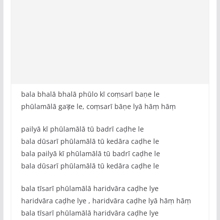
bala bhalā bhalā phūlo kī coṃsarī baṇe le
phūlamālā gaड़e le, coṃsarī bāṇe lyā hāṃ hāṃ
pailyā kī phūlamālā tū badrī caḍhe le
bala dūsarī phūlamālā tū kedāra caḍhe le
bala pailyā kī phūlamālā tū badrī caḍhe le
bala dūsarī phūlamālā tū kedāra caḍhe le
bala tīsarī phūlamālā haridvāra caḍhe lye
haridvāra caḍhe lye , haridvāra caḍhe lyā hāṃ hāṃ
bala tīsarī phūlamālā haridvāra caḍhe lye