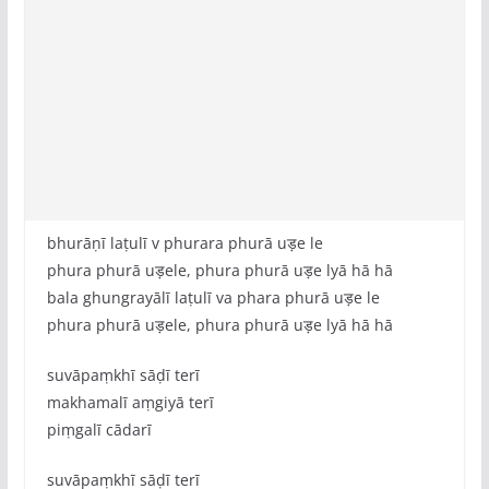
bhurāṇī laṭulī v phurara phurā uड़e le
phura phurā uड़ele, phura phurā uड़e lyā hā hā
bala ghungrayālī laṭulī va phara phurā uड़e le
phura phurā uड़ele, phura phurā uड़e lyā hā hā
suvāpaṃkhī sāḍī terī
makhamalī aṃgiyā terī
piṃgalī cādarī
suvāpaṃkhī sāḍī terī