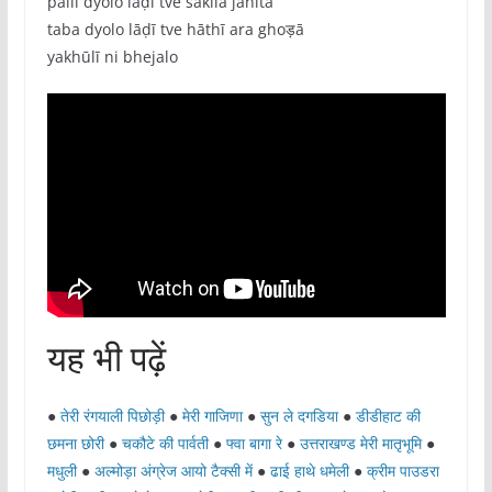
pailī dyolo lāḍī tve sakila janita
taba dyolo lāḍī tve hāthī ara ghoड़ā
yakhūlī ni bhejalo
यह भी पढ़ें
●
तेरी रंगयाली पिछोड़ी
●
मेरी गाजिणा
●
सुन ले दगडिया
●
डीडीहाट की
छमना छोरी
●
चकौटे की पार्वती
●
फ्वा बागा रे
●
उत्तराखण्ड मेरी मातृभूमि
●
मधुली
●
अल्मोड़ा अंग्रेज आयो टैक्सी में
●
ढाई हाथे धमेली
●
क्रीम पाउडरा