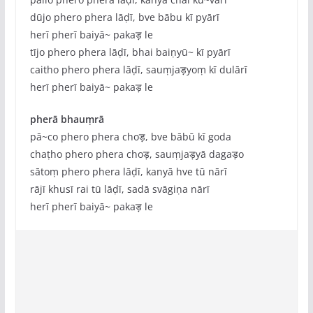
dūjo phero phera lāḍī, bve bābu kī pyārī
herī pherī baiyā~ pakaड़ le
tījo phero phera lāḍī, bhai baiṇyū~ kī pyārī
caitho phero phera lāḍī, sauṃjaड़yoṃ kī dulārī
herī pherī baiyā~ pakaड़ le
pherā bhauṃrā
pā~co phero phera choड़, bve bābū kī goda
chaṭho phero phera choड़, sauṃjaड़yā dagaड़o
sātoṃ phero phera lāḍī, kanyā hve tū nārī
rājī khusī rai tū lāḍī, sadā svāgiṇa nārī
herī pherī baiyā~ pakaड़ le