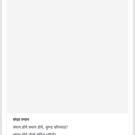
मंगल स्नान
क्यान होये क्यान होये, कुण्ड कौज्याल़?
क्यान होये होलो सूरिज धूमैलो?