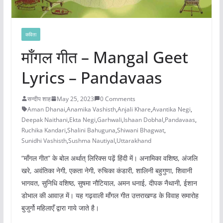
कविता
माँगल गीत – Mangal Geet
Lyrics – Pandavaas
सन्दीप शाह
May 25, 2023
0 Comments
Aman Dhanai
,
Anamika Vashisth
,
Anjali Khare
,
Avantika Negi
,
Deepak Naithani
,
Ekta Negi
,
Garhwali
,
Ishaan Dobhal
,
Pandavaas
,
Ruchika Kandari
,
Shalini Bahuguna
,
Shiwani Bhagwat
,
Sunidhi Vashisth
,
Sushma Nautiyal
,
Uttarakhand
“माँगल गीत” के बोल अर्थात् लिरिक्स पढ़ें हिंदी में। अनामिका वशिष्ठ, अंजलि
खरे, अवंतिका नेगी, एकता नेगी, रुचिका कंडारी, शालिनी बहुगुणा, शिवानी
भागवत, सुनिधि वशिष्ठ, सुषमा नौटियाल, अमन धनाई, दीपक नैथानी, ईशान
डोभाल की आवाज़ में। यह गढ़वाली माँगल गीत उत्तराखण्ड के विवाह समारोह
बुजुर्गो महिलाएँ द्वारा गाये जाते है।