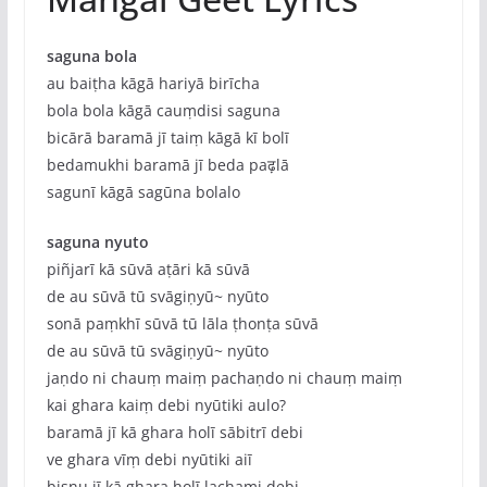
saguna bola
au baiṭha kāgā hariyā birīcha
bola bola kāgā cauṃdisi saguna
bicārā baramā jī taiṃ kāgā kī bolī
bedamukhi baramā jī beda paढ़lā
sagunī kāgā sagūna bolalo
saguna nyuto
piñjarī kā sūvā aṭāri kā sūvā
de au sūvā tū svāgiṇyū~ nyūto
sonā paṃkhī sūvā tū lāla ṭhonṭa sūvā
de au sūvā tū svāgiṇyū~ nyūto
jaṇdo ni chauṃ maiṃ pachaṇdo ni chauṃ maiṃ
kai ghara kaiṃ debi nyūtiki aulo?
baramā jī kā ghara holī sābitrī debi
ve ghara vīṃ debi nyūtiki aiī
bisṇu jī kā ghara holī lachami debi