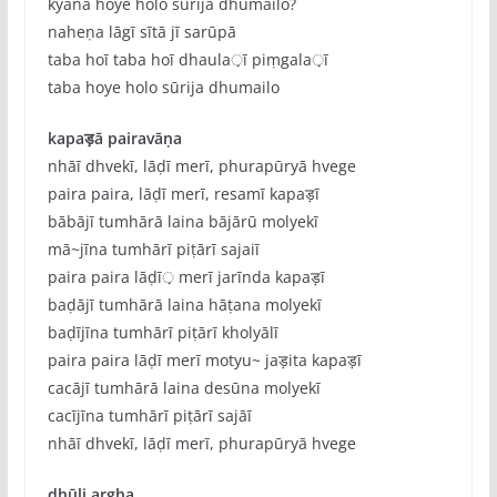
kyāna hoye holo sūrija dhumailo?
naheṇa lāgī sītā jī sarūpā
taba hoī taba hoī dhaula़ī piṃgala़ī
taba hoye holo sūrija dhumailo
kapaड़ā pairavāṇa
nhāī dhvekī, lāḍī merī, phurapūryā hvege
paira paira, lāḍī merī, resamī kapaड़ī
bābājī tumhārā laina bājārū molyekī
mā~jīna tumhārī piṭārī sajaiī
paira paira lāḍī़ merī jarīnda kapaड़ī
baḍājī tumhārā laina hāṭana molyekī
baḍījīna tumhārī piṭārī kholyālī
paira paira lāḍī merī motyu~ jaड़ita kapaड़ī
cacājī tumhārā laina desūna molyekī
cacījīna tumhārī piṭārī sajāī
nhāī dhvekī, lāḍī merī, phurapūryā hvege
dhūli argha