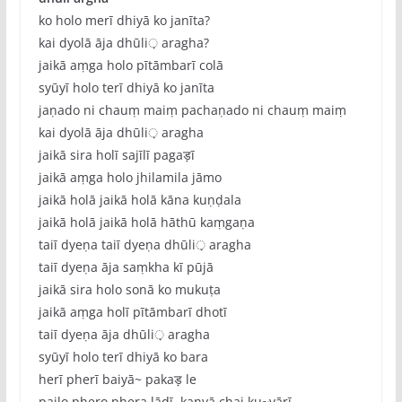
ko holo merī dhiyā ko janīta?
kai dyolā āja dhūli़ aragha?
jaikā aṃga holo pītāmbarī colā
syūyī holo terī dhiyā ko janīta
jaṇado ni chauṃ maiṃ pachaṇado ni chauṃ maiṃ
kai dyolā āja dhūli़ aragha
jaikā sira holī sajīlī pagaड़ī
jaikā aṃga holo jhilamila jāmo
jaikā holā jaikā holā kāna kuṇḍala
jaikā holā jaikā holā hāthū kaṃgaṇa
taiī dyeṇa taiī dyeṇa dhūli़ aragha
taiī dyeṇa āja saṃkha kī pūjā
jaikā sira holo sonā ko mukuṭa
jaikā aṃga holī pītāmbarī dhotī
taiī dyeṇa āja dhūli़ aragha
syūyī holo terī dhiyā ko bara
herī pherī baiyā~ pakaड़ le
pailo phero phera lāḍī, kanyā chai ku~vārī