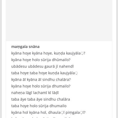
maṃgala snāna
kyāna hoye kyāna hoye, kuṇḍa kaujyāla़?
kyāna hoye holo sūrija dhūmailo?
ubādesu ubādesu gaurā jī nahendī
taba hoye taba hoye kuṇḍa kaujyāla़
kyāna āī kyāna āī sindhu chalāra?
kyāna hoye holo sūrija dhumailo?
naheṇa lāgī lachamī kī lāḍī
taba āye taba āye sindhu chalāra
taba hoye holo sūrija dhumailo
kyāna hoī kyāna hoī, dhaula़ī piṃgala़ī?