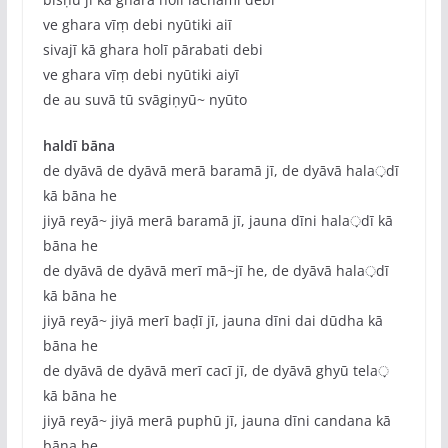
ve ghara vīṃ debi nyūtiki aiī
sivajī kā ghara holī pārabati debi
ve ghara vīṃ debi nyūtiki aiyī
de au suvā tū svāgiṇyū~ nyūto
haldī bāna
de dyāvā de dyāvā merā baramā jī, de dyāvā hala़dī
kā bāna he
jiyā reyā~ jiyā merā baramā jī, jauna dīni hala़dī kā
bāna he
de dyāvā de dyāvā merī mā~jī he, de dyāvā hala़dī
kā bāna he
jiyā reyā~ jiyā merī baḍī jī, jauna dīni dai dūdha kā
bāna he
de dyāvā de dyāvā merī cacī jī, de dyāvā ghyū tela़
kā bāna he
jiyā reyā~ jiyā merā puphū jī, jauna dīni candana kā
bāna he