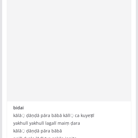
bidai
kālā़ ḍāṇḍā pāra bābā kālī़ ca kuyeड़ī
yakhulī yakhulī lagalī maiṃ ḍara
kālā़ ḍāṇḍā pāra bābā