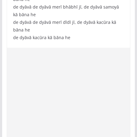
de dyāvā de dyāvā merī bhābhī jī, de dyāvā samoyā
kā bāna he
de dyāvā de dyāvā merī dīdī jī, de dyāvā kacūra kā
bāna he
de dyāvā kacūra kā bāna he