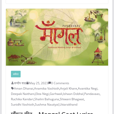
कविता
सन्दीप शाह
May 25, 2023
0 Comments
Aman Dhanai
,
Anamika Vashisth
,
Anjali Khare
,
Avantika Negi
,
Deepak Naithani
,
Ekta Negi
,
Garhwali
,
Ishaan Dobhal
,
Pandavaas
,
Ruchika Kandari
,
Shalini Bahuguna
,
Shiwani Bhagwat
,
Sunidhi Vashisth
,
Sushma Nautiyal
,
Uttarakhand