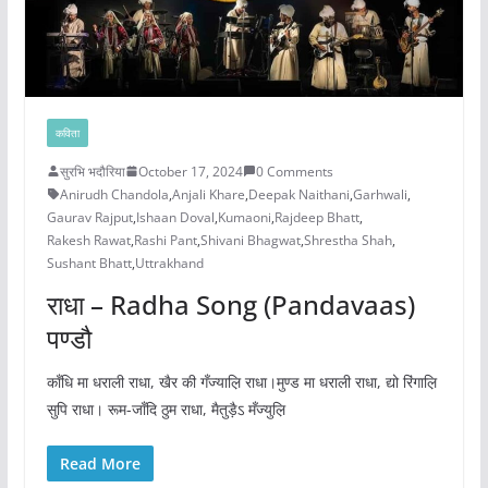
कविता
सुरभि भदौरिया
October 17, 2024
0 Comments
Anirudh Chandola
,
Anjali Khare
,
Deepak Naithani
,
Garhwali
,
Gaurav Rajput
,
Ishaan Doval
,
Kumaoni
,
Rajdeep Bhatt
,
Rakesh Rawat
,
Rashi Pant
,
Shivani Bhagwat
,
Shrestha Shah
,
Sushant Bhatt
,
Uttrakhand
राधा – Radha Song (Pandavaas)
पण्डौ
काँधि मा धराली राधा, खैर की गँज्याल़ि राधा।मुण्ड मा धराली राधा, द्यो रिंगाल़ि
सुपि राधा। रूम-जाँदि ठुम राधा, मैतुड़ैऽ मँज्युल़ि
Read More