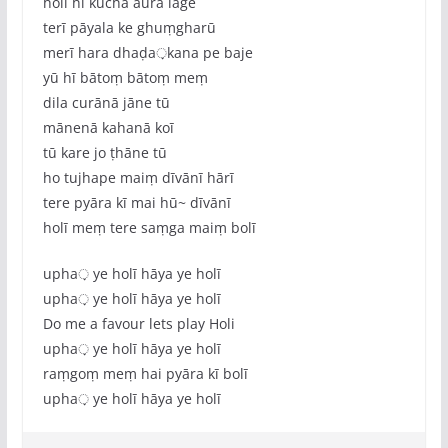
holī hī kucha aura lage
terī pāyala ke ghuṃgharū
merī hara dhaḍa़kana pe baje
yū hī bātoṃ bātoṃ meṃ
dila curānā jāne tū
mānenā kahanā koī
tū kare jo ṭhāne tū
ho tujhape maiṃ dīvānī hārī
tere pyāra kī mai hū~ dīvānī
holī meṃ tere saṃga maiṃ bolī
upha़ ye holī hāya ye holī
upha़ ye holī hāya ye holī
Do me a favour lets play Holi
upha़ ye holī hāya ye holī
raṃgoṃ meṃ hai pyāra kī bolī
upha़ ye holī hāya ye holī