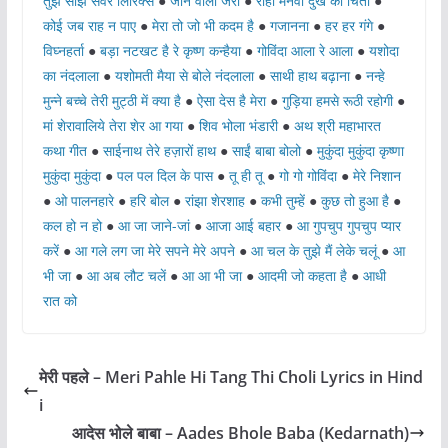
तुझे सांझ सवेरे लिरिक्स
●
जाने वालो जरा
●
राही मनवा दुख की चिंता
●
कोई जब राह न पाए
●
मेरा तो जो भी कदम है
●
गजानना
●
हर हर गंगे
●
विघ्नहर्ता
●
बड़ा नटखट है रे कृष्ण कन्हैया
●
गोविंदा आला रे आला
●
यशोदा
का नंदलाला
●
यशोमती मैया से बोले नंदलाला
●
साथी हाथ बढ़ाना
●
नन्हे
मुन्ने बच्चे तेरी मुट्ठी में क्या है
●
ऐसा देस है मेरा
●
गुड़िया हमसे रूठी रहोगी
●
मां शेरावालिये तेरा शेर आ गया
●
शिव भोला भंडारी
●
अथ श्री महाभारत
कथा गीत
●
साईनाथ तेरे हज़ारों हाथ
●
साईं बाबा बोलो
●
मुकुंदा मुकुंदा कृष्णा
मुकुंदा मुकुंदा
●
पल पल दिल के पास
●
तू ही तू
●
गो गो गोविंदा
●
मेरे निशान
●
ओ पालनहारे
●
हरि बोल
●
रांझा शेरशाह
●
कभी तुम्हें
●
कुछ तो हुआ है
●
कल हो न हो
●
आ जा जाने-जां
●
आजा आई बहार
●
आ गुपचुप गुपचुप प्यार
करें
●
आ गले लग जा मेरे सपने मेरे अपने
●
आ चल के तुझे मैं लेके चलूं
●
आ
भी जा
●
आ अब लौट चलें
●
आ आ भी जा
●
आदमी जो कहता है
●
आधी
रात को
मेरी पहले – Meri Pahle Hi Tang Thi Choli Lyrics in Hind
i
आदेस भोले बाबा – Aades Bhole Baba (Kedarnath)