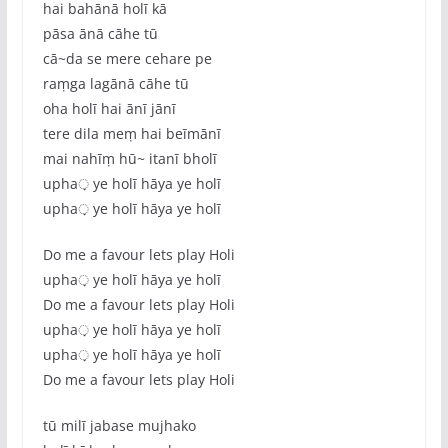
hai bahānā holī kā
pāsa ānā cāhe tū
cā~da se mere cehare pe
raṃga lagānā cāhe tū
oha holī hai ānī jānī
tere dila meṃ hai beīmānī
mai nahīṃ hū~ itanī bholī
upha़ ye holī hāya ye holī
upha़ ye holī hāya ye holī
Do me a favour lets play Holi
upha़ ye holī hāya ye holī
Do me a favour lets play Holi
upha़ ye holī hāya ye holī
upha़ ye holī hāya ye holī
Do me a favour lets play Holi
tū milī jabase mujhako