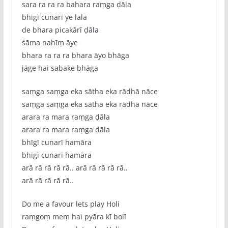
sara ra ra ra bahara raṃga ḍāla
bhīgī cunarī ye lāla
de bhara picakārī ḍāla
śāma nahīṃ āye
bhara ra ra ra bhara āyo bhāga
jāge hai sabake bhāga
saṃga saṃga eka sātha eka rādhā nāce
saṃga saṃga eka sātha eka rādhā nāce
arara ra mara raṃga ḍāla
arara ra mara raṃga ḍāla
bhīgī cunarī hamāra
bhīgī cunarī hamāra
arā rā rā rā rā.. arā rā rā rā rā..
arā rā rā rā rā..
Do me a favour lets play Holi
raṃgoṃ meṃ hai pyāra kī bolī