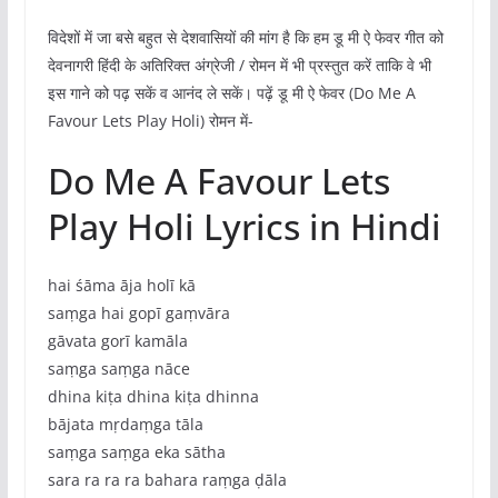
विदेशों में जा बसे बहुत से देशवासियों की मांग है कि हम डू मी ऐ फेवर गीत को
देवनागरी हिंदी के अतिरिक्त अंग्रेजी / रोमन में भी प्रस्तुत करें ताकि वे भी
इस गाने को पढ़ सकें व आनंद ले सकें। पढ़ें डू मी ऐ फेवर (Do Me A
Favour Lets Play Holi) रोमन में-
Do Me A Favour Lets
Play Holi Lyrics in Hindi
hai śāma āja holī kā
saṃga hai gopī gaṃvāra
gāvata gorī kamāla
saṃga saṃga nāce
dhina kiṭa dhina kiṭa dhinna
bājata mṛdaṃga tāla
saṃga saṃga eka sātha
sara ra ra ra bahara raṃga ḍāla