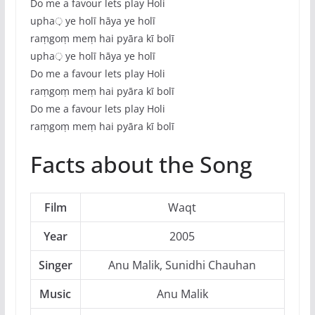
Do me a favour lets play Holi
upha़ ye holī hāya ye holī
raṃgoṃ meṃ hai pyāra kī bolī
upha़ ye holī hāya ye holī
Do me a favour lets play Holi
raṃgoṃ meṃ hai pyāra kī bolī
Do me a favour lets play Holi
raṃgoṃ meṃ hai pyāra kī bolī
Facts about the Song
Film
Waqt
Year
2005
Singer
Anu Malik, Sunidhi Chauhan
Music
Anu Malik