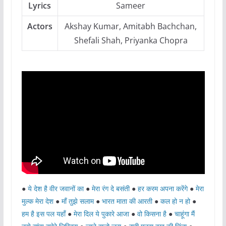
Lyrics
Sameer
Actors
Akshay Kumar, Amitabh Bachchan,
Shefali Shah, Priyanka Chopra
●
ये देश है वीर जवानों का
●
मेरा रंग दे बसंती
●
हर करम अपना करेंगे
●
मेरा
मुल्क मेरा देश
●
माँ तुझे सलाम
●
भारत माता की आरती
●
कल हो न हो
●
हम है इस पल यहाँ
●
मेरा दिल ये पुकारे आजा
●
वो किसना है
●
चाहूंगा मैं