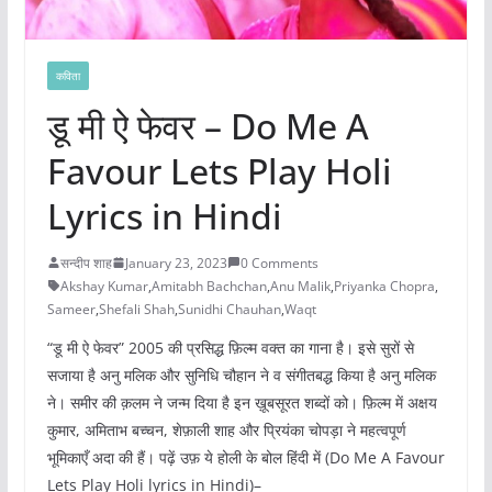
कविता
डू मी ऐ फेवर – Do Me A
Favour Lets Play Holi
Lyrics in Hindi
सन्दीप शाह
January 23, 2023
0 Comments
Akshay Kumar
,
Amitabh Bachchan
,
Anu Malik
,
Priyanka Chopra
,
Sameer
,
Shefali Shah
,
Sunidhi Chauhan
,
Waqt
“डू मी ऐ फेवर” 2005 की प्रसिद्ध फ़िल्म वक्त का गाना है। इसे सुरों से
सजाया है अनु मलिक और सुनिधि चौहान ने व संगीतबद्ध किया है अनु मलिक
ने। समीर की क़लम ने जन्म दिया है इन ख़ूबसूरत शब्दों को। फ़िल्म में अक्षय
कुमार, अमिताभ बच्चन, शेफ़ाली शाह और प्रियंका चोपड़ा ने महत्वपूर्ण
भूमिकाएँ अदा की हैं। पढ़ें उफ़ ये होली के बोल हिंदी में (Do Me A Favour
Lets Play Holi lyrics in Hindi)–