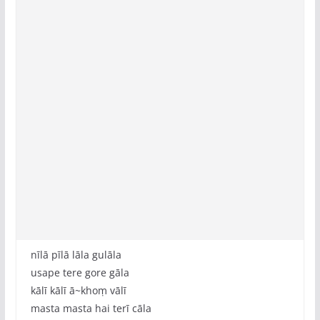
nīlā pīlā lāla gulāla
usape tere gore gāla
kālī kālī ā~khoṃ vālī
masta masta hai terī cāla