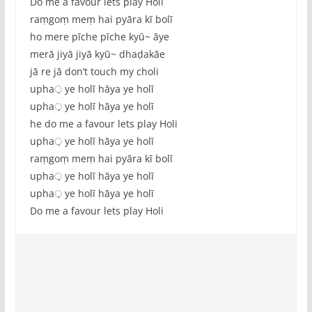
Do me a favour lets play Holi
raṃgoṃ meṃ hai pyāra kī bolī
ho mere pīche pīche kyū~ āye
merā jiyā jiyā kyū~ dhaḍakāe
jā re jā don’t touch my choli
upha़ ye holī hāya ye holī
upha़ ye holī hāya ye holī
he do me a favour lets play Holi
upha़ ye holī hāya ye holī
raṃgoṃ meṃ hai pyāra kī bolī
upha़ ye holī hāya ye holī
upha़ ye holī hāya ye holī
Do me a favour lets play Holi