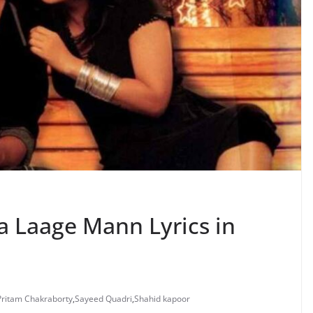
Na Laage Mann Lyrics in
Pritam Chakraborty
,
Sayeed Quadri
,
Shahid kapoor