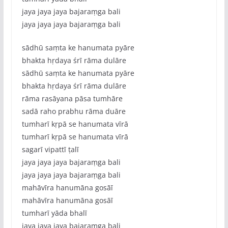
jaya jaya jaya bajaraṃga bali
jaya jaya jaya bajaraṃga bali
sādhū saṃta ke hanumata pyāre
bhakta hṛdaya śrī rāma dulāre
sādhū saṃta ke hanumata pyāre
bhakta hṛdaya śrī rāma dulāre
rāma rasāyana pāsa tumhāre
sadā raho prabhu rāma duāre
tumharī kṛpā se hanumata vīrā
tumharī kṛpā se hanumata vīrā
sagarī vipattī ṭalī
jaya jaya jaya bajaraṃga bali
jaya jaya jaya bajaraṃga bali
mahāvīra hanumāna gosāī
mahāvīra hanumāna gosāī
tumharī yāda bhalī
jaya jaya jaya bajaraṃga bali