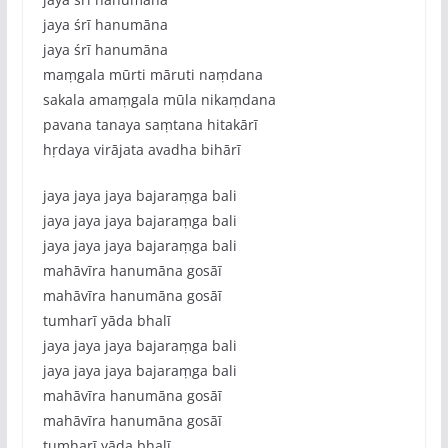
jaya śrī hanumāna
jaya śrī hanumāna
maṃgala mūrti māruti naṃdana
sakala amaṃgala mūla nikaṃdana
pavana tanaya saṃtana hitakārī
hṛdaya virājata avadha bihārī
jaya jaya jaya bajaraṃga bali
jaya jaya jaya bajaraṃga bali
jaya jaya jaya bajaraṃga bali
mahāvīra hanumāna gosāī
mahāvīra hanumāna gosāī
tumharī yāda bhalī
jaya jaya jaya bajaraṃga bali
jaya jaya jaya bajaraṃga bali
mahāvīra hanumāna gosāī
mahāvīra hanumāna gosāī
tumharī yāda bhalī