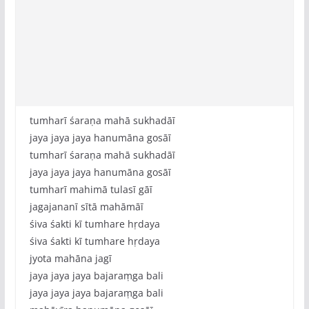
tumharī śaraṇa mahā sukhadāī
jaya jaya jaya hanumāna gosāī
tumharī śaraṇa mahā sukhadāī
jaya jaya jaya hanumāna gosāī
tumharī mahimā tulasī gāī
jagajananī sītā mahāmāī
śiva śakti kī tumhare hṛdaya
śiva śakti kī tumhare hṛdaya
jyota mahāna jagī
jaya jaya jaya bajaraṃga bali
jaya jaya jaya bajaraṃga bali