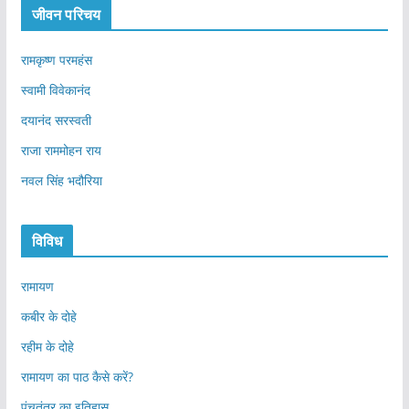
जीवन परिचय
रामकृष्ण परमहंस
स्वामी विवेकानंद
दयानंद सरस्वती
राजा राममोहन राय
नवल सिंह भदौरिया
विविध
रामायण
कबीर के दोहे
रहीम के दोहे
रामायण का पाठ कैसे करें?
पंचतंत्र का इतिहास