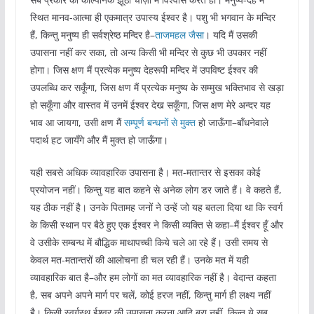
स्थित मानव-आत्मा ही एकमात्र उपास्य ईश्वर है। पशु भी भगवान के मन्दिर
हैं, किन्तु मनुष्य ही सर्वश्रेष्ठ मन्दिर है–
ताजमहल जैसा
। यदि मैं उसकी
उपासना नहीं कर सका, तो अन्य किसी भी मन्दिर से कुछ भी उपकार नहीं
होगा। जिस क्षण मैं प्रत्येक मनुष्य देहरूपी मन्दिर में उपविष्ट ईश्वर की
उपलब्धि कर सकूँगा, जिस क्षण मैं प्रत्येक मनुष्य के सम्मुख भक्तिभाव से खड़ा
हो सकूँगा और वास्तव में उनमें ईश्वर देख सकूँगा, जिस क्षण मेरे अन्दर यह
भाव आ जायगा, उसी क्षण मैं
सम्पूर्ण बन्धनों से मुक्त
हो जाऊँगा–बाँधनेवाले
पदार्थ हट जायँगे और मैं मुक्त हो जाऊँगा।
यही सबसे अधिक व्यावहारिक उपासना है। मत-मतान्तर से इसका कोई
प्रयोजन नहीं। किन्तु यह बात कहने से अनेक लोग डर जाते हैं। वे कहते हैं,
यह ठीक नहीं है। उनके पितामह जनों ने उन्हें जो यह बतला दिया था कि स्वर्ग
के किसी स्थान पर बैठे हुए एक ईश्वर ने किसी व्यक्ति से कहा–मैं ईश्वर हूँ और
वे उसीके सम्बन्ध में बौद्धिक माथापच्ची किये चले आ रहे हैं। उसी समय से
केवल मत-मतान्तरों की आलोचना ही चल रही हैं। उनके मत में यही
व्यावहारिक बात है–और हम लोगों का मत व्यावहारिक नहीं है। वेदान्त कहता
है, सब अपने अपने मार्ग पर चलें, कोई हरज नहीं, किन्तु मार्ग ही लक्ष्य नहीं
है। किसी स्वर्गस्थ ईश्वर की उपासना करना आदि बुरा नहीं, किन्तु ये सब