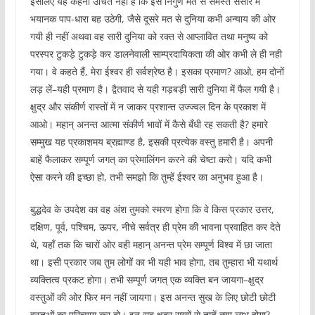
इसलिए यह कहना उचित नहीं है कि इस निर्गुण मत से समस्त संसार में
भयानक पाप-धारा बह उठेगी, जैसे दूसरे मत से दुनिया कभी अन्याय की ओर
गयी ही नहीं अथवा वह सारी दुनिया को रक्त से आप्लावित तथा मनुष्य को
परस्पर टुकड़े टुकड़े कर डालनेवाली साम्प्रदायिकता की ओर कभी ले ही नही
गया। वे कहते हैं, मेरा ईश्वर ही सर्वश्रेष्ठ है। इसका प्रमाण? आओ, हम दोनों
लड़ लें–यही प्रमाण है। द्वैतवाद से यही गड़बड़ी सारी दुनिया में फैल गयी है।
क्षुद्र और संकीर्ण रास्तों में न जाकर प्रशान्त उज्ज्वल दिन के प्रकाश में
आओ। महान् अनन्त आत्मा संकीर्ण भावों में कैसे बँधी रह सकती है? हमारे
सम्मुख यह प्रकाशमय ब्रह्माण्ड है, इसकी प्रत्येक वस्तु हमारी है। अपनी
बाहें फैलाकर सम्पूर्ण जगत् का प्रेमालिंगन करने की चेष्टा करो। यदि कभी
ऐसा करने की इच्छा हो, तभी समझो कि तुम्हें ईश्वर का अनुभव हुआ है।
बुद्धदेव के उपदेश का वह अंश तुमको स्मरण होगा कि वे किस प्रकार उत्तर,
दक्षिण, पूर्व, पश्चिम, ऊपर, नीचे सर्वत्र ही प्रेम की भावना प्रवाहित कर देते
थे, यहाँ तक कि चारों ओर वही महान् अनन्त प्रेम सम्पूर्ण विश्व में छा जाता
था। इसी प्रकार जब तुम लोगों का भी यही भाव होगा, तब तुम्हारा भी यथार्थ
व्यक्तित्व प्रकट होगा। तभी सम्पूर्ण जगत् एक व्यक्ति बन जायगा–क्षुद्र
वस्तुओं की ओर फिर मन नहीं जायगा। इस अनन्त सुख के लिए छोटी छोटी
वस्तुओं का परित्याग कर दो। इन सब क्षुद्र सुखों से तुम्हें क्या लाभ होगा?