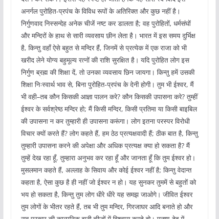
अनर्गल पुरोहित-प्रपंच के विविध रूपों के अतिरिक्त और कुछ नहीं है।
निर्गुणवाद निस्सन्देह अनेक चीजें नष्ट कर डालता है; वह पुरोहितों, धर्मसंघों
और मन्दिरों के हाथ से सारी व्यवसाय छीन लेता है। भारत में इस समय दुर्भिक्ष
है, किन्तु वहाँ ऐसे बहुत से मन्दिर हैं, जिनमें से प्रत्येक में एक राजा को भी
खरीद लेने योग्य बहुमूल्य रत्नों की राशि सुरक्षित है। यदि पुरोहित लोग इस
निर्गुण ब्रह्म की शिक्षा दें, तो उनका व्यवसाय छिन जायगा। किन्तु हमें उसकी
शिक्षा निःस्वार्थ भाव से, बिना पुरोहित-प्रपंच के देनी होगी। तुम भी ईश्वर, मैं
भी वही–तब कौन किसकी आज्ञा पालन करे? कौन किसकी उपासना करे? तुम्हीं
ईश्वर के सर्वश्रेष्ठ मन्दिर हो; मैं किसी मन्दिर, किसी प्रतिमा या किसी बाइबिल
की उपासना न कर तुम्हारी ही उपासना करूंगा। लोग इतना परस्पर विरोधी
विचार क्यों करते हैं? लोग कहते हैं, हम ठेठ प्रत्यक्षवादी हैं; ठीक बात है, किन्तु
तुम्हारी उपासना करने की अपेक्षा और अधिक प्रत्यक्ष क्या हो सकता है? मैं
तुम्हें देख रहा हूँ, तुम्हारा अनुभव कर रहा हूँ और जानता हूँ कि तुम ईश्वर हो।
मुसलमान कहते हैं, अल्लाह के सिवाय और कोई ईश्वर नहीं है; किन्तु वेदान्त
कहता है, ऐसा कुछ है ही नहीं जो ईश्वर न हो। यह सुनकर तुममें से बहुतों को
भय हो सकता है, किन्तु तुम लोग धीरे धीरे यह समझ जाओगे। जीवित ईश्वर
तुम लोगों के भीतर रहते हैं, तब भी तुम मन्दिर, गिरजाघर आदि बनाते हो और
सब प्रकार की काल्पनिक झूठी चीज़ों में विश्वास करते हो। मनुष्य-देह में