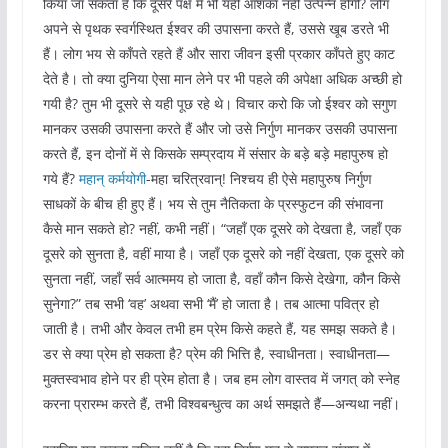
किया जा सकता है कि दूसरे पक्ष में भी यही आशंका नहीं उत्पन्न होगी? लोग
अपने से पृथक स्वर्गस्थित ईश्वर की उपासना करते हैं, उससे खूब डरते भी
हैं। लोग भय से काँपते रहते हैं और सारा जीवन इसी प्रकार काँपते हुए काट
देते है। तो क्या दुनिया ऐसा मान लेने पर भी पहले की अपेक्षा अधिक अच्छी हो
गयी है? तुम भी दूसरे से यही पूछ रहे थे। विचार करो कि जो ईश्वर को सगुण
मानकर उसकी उपासना करते हैं और जो उसे निर्गुण मानकर उसकी उपासना
करते हैं, इन दोनों में से किसके सम्प्रदाय में संसार के बड़े बड़े महापुरुष हो
गये हैं?
महान् कर्मयोगी
-महा चरित्रवान्! निश्चय ही ऐसे महापुरुष निर्गुण
साधकों के बीच ही हुए हैं। भय से तुम नैतिकता के प्रस्फुटन की संभावना
कैसे मान सकते हो? नहीं, कभी नहीं। “जहाँ एक दूसरे को देखता है, जहाँ एक
दूसरे को सुनता है, वहीं माया है। जहाँ एक दूसरे को नहीं देखता, एक दूसरे को
सुनता नहीं, जहाँ सर्व आत्ममय हो जाता है, वहाँ कौन किसे देखेगा, कौन किसे
सुनेगा?” तब सभी ‘वह’ अथवा सभी ‘मैं’ हो जाता है। तब आत्मा पवित्र हो
जाती है। तभी और केवल तभी हम प्रेम किसे कहते हैं, यह समझ सकते है।
डर से क्या प्रेम हो सकता है? प्रेम की भित्ति है, स्वाधीनता। स्वाधीनता—
मुक्तस्वभाव होने पर ही प्रेम होता है। जब हम लोग वास्तव में जगत् को स्नेह
करना प्रारम्भ करते हैं, तभी विश्वबन्धुत्व का अर्थ समझते हैं—अन्यथा नहीं।