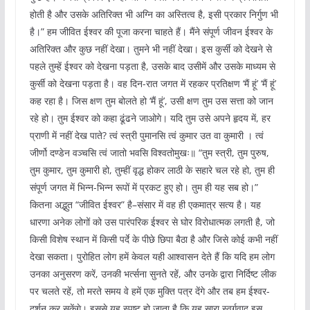
होती है और उसके अतिरिक्त भी अग्नि का अस्तित्व है, इसी प्रकार निर्गुण भी
है।” हम जीवित ईश्वर की पूजा करना चाहते हैं। मैंने संपूर्ण जीवन ईश्वर के
अतिरिक्त और कुछ नहीं देखा। तुमने भी नहीं देखा। इस कुर्सी को देखने से
पहले तुम्हें ईश्वर को देखना पड़ता है, उसके बाद उसीमें और उसके माध्यम से
कुर्सी को देखना पड़ता है। वह दिन-रात जगत में रहकर प्रतिक्षण ‘मैं हूं’ ‘मैं हूं’
कह रहा है। जिस क्षण तुम बोलते हो ‘मैं हूं’, उसी क्षण तुम उस सत्ता को जान
रहे हो। तुम ईश्वर को कहा ढूंढने जाओगे। यदि तुम उसे अपने हृदय में, हर
प्राणी में नहीं देख पाते? त्वं स्त्री पुमानसि त्वं कुमार उत वा कुमारी । त्वं
जीर्णो दण्डेन वञ्चसि त्वं जातो भवसि विश्वतोमुखः॥ “तुम स्त्री, तुम पुरुष,
तुम कुमार, तुम कुमारी हो, तुम्हीं वृद्ध होकर लाठी के सहारे चल रहे हो, तुम ही
संपूर्ण जगत में भिन्न-भिन्न रूपों में प्रकट हुए हो। तुम ही यह सब हो।”
कितना अद्भुत “जीवित ईश्वर” है–संसार में वह ही एकमात्र सत्य है। यह
धारणा अनेक लोगों को उस पारंपरिक ईश्वर से घोर विरोधात्मक लगती है, जो
किसी विशेष स्थान में किसी पर्दे के पीछे छिपा बैठा है और जिसे कोई कभी नहीं
देखा सकता। पुरोहित लोग हमें केवल यही आश्वासन देते हैं कि यदि हम लोग
उनका अनुसरण करें, उनकी भर्त्सना सुनते रहें, और उनके द्वारा निर्दिष्ट लीक
पर चलते रहें, तो मरते समय वे हमें एक मुक्ति पत्र देंगे और तब हम ईश्वर-
दर्शन कर सकेंगे। इससे यह स्पष्ट हो जाता है कि यह सारा स्वर्गवाद इस