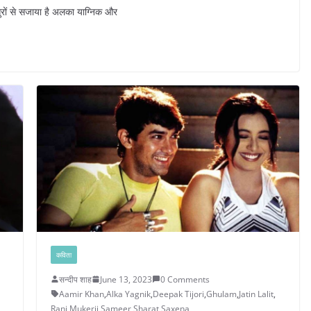
 सुरों से सजाया है अलका याग्निक और
कविता
सन्दीप शाह
June 13, 2023
0 Comments
Aamir Khan
,
Alka Yagnik
,
Deepak Tijori
,
Ghulam
,
Jatin Lalit
,
Rani Mukerji
,
Sameer
,
Sharat Saxena