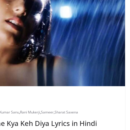
Kumar Sanu
,
Rani Mukerji
,
Sameer
,
Sharat Saxena
une Kya Keh Diya Lyrics in Hindi