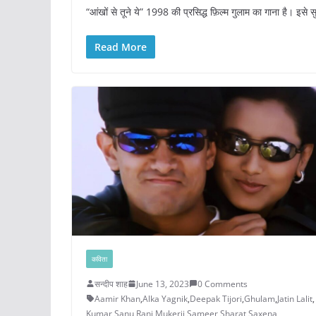
“आंखों से तूने ये” 1998 की प्रसिद्ध फ़िल्म गुलाम का गाना है। इसे
Read More
कविता
सन्दीप शाह
June 13, 2023
0 Comments
Aamir Khan
,
Alka Yagnik
,
Deepak Tijori
,
Ghulam
,
Jatin Lalit
,
Kumar Sanu
,
Rani Mukerji
,
Sameer
,
Sharat Saxena