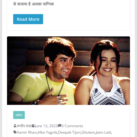
से सजाया है अलका याग्निक
Read More
कविता
सन्दीप शाह
June 13, 2023
0 Comments
Aamir Khan
,
Alka Yagnik
,
Deepak Tijori
,
Ghulam
,
Jatin Lalit
,