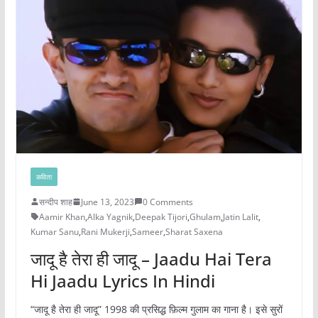
कविता
सन्दीप शाह
June 13, 2023
0 Comments
Aamir Khan
,
Alka Yagnik
,
Deepak Tijori
,
Ghulam
,
Jatin Lalit
,
Kumar Sanu
,
Rani Mukerji
,
Sameer
,
Sharat Saxena
जादू है तेरा ही जादू – Jaadu Hai Tera
Hi Jaadu Lyrics In Hindi
“जादू है तेरा ही जादू” 1998 की प्रसिद्ध फ़िल्म गुलाम का गाना है। इसे सुरों