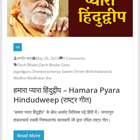
धर्म
सन्दीप शाह
May 29, 2023
0 Comments
Desh Bhakti
,
Desh Bhakti Geet
,
Jagadguru Shankaracharya Swami Shree Nishchalanand
,
Madhvi Madhukar Jha
हमारा प्यारा हिंदुद्वीप – Hamara Pyara
Hindudweep (राष्ट्र गीत)
“हमारा प्यारा हिंदुद्वीप” के बोल अर्थात् लिरिक्स पढ़ें हिंदी में। जगतगुरु
शंकराचार्य स्वामी निश्चलानंद सरस्वती जी द्वारा रचित राष्ट्र गीत।
Read More