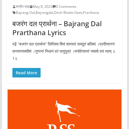
सन्दीप शाह
May 8, 2023
0 Comments
Bajrang Dal
,
Bajrangdal
,
Desh Bhakti Geet
,
Prarthana
बजरंग दल प्रार्थना – Bajrang Dal
Prarthana Lyrics
पढ़ें “बजरंग दल प्रार्थना” लिरिक्स शिवं शास्वतं रामदूतं बलिष्ठं ।प्रदीप्ताननं
वानराणामघीशं ।गुणानां निधानं वरं वायुपुत्रं ।मनोवेगवन्तं नमामो वयं त्वाम् ॥
1॥
Read More