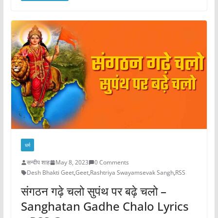
धर्म
सन्दीप शाह
May 8, 2023
0 Comments
Desh Bhakti Geet
,
Geet
,
Rashtriya Swayamsevak Sangh
,
RSS
संगठन गढ़े चलो सुपंथ पर बढ़े चलो –
Sanghatan Gadhe Chalo Lyrics