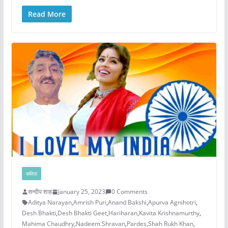
Read More
कविता
सन्दीप शाह
January 25, 2023
0 Comments
Aditya Narayan
,
Amrish Puri
,
Anand Bakshi
,
Apurva Agnihotri
,
Desh Bhakti
,
Desh Bhakti Geet
,
Hariharan
,
Kavita Krishnamurthy
,
Mahima Chaudhry
,
Nadeem Shravan
,
Pardes
,
Shah Rukh Khan
,