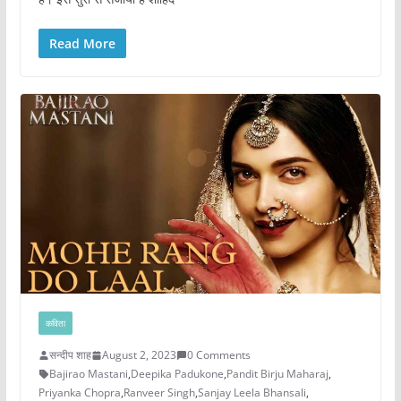
Read More
कविता
सन्दीप शाह
August 2, 2023
0 Comments
Bajirao Mastani
,
Deepika Padukone
,
Pandit Birju Maharaj
,
Priyanka Chopra
,
Ranveer Singh
,
Sanjay Leela Bhansali
,