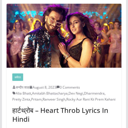
कविता
सन्दीप शाह
August 8, 2023
0 Comments
Alia Bhatt
,
Amitabh Bhattacharya
,
Dev Negi
,
Dharmendra
,
Preity Zinta
,
Pritam
,
Ranveer Singh
,
Rocky Aur Rani Kii Prem Kahani
हार्टथ्रोब – Heart Throb Lyrics In
Hindi