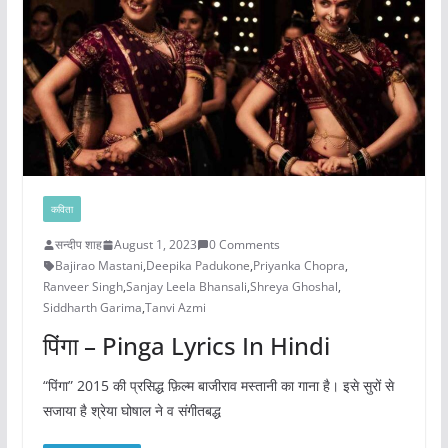
कविता
सन्दीप शाह
August 1, 2023
0 Comments
Bajirao Mastani
,
Deepika Padukone
,
Priyanka Chopra
,
Ranveer Singh
,
Sanjay Leela Bhansali
,
Shreya Ghoshal
,
Siddharth Garima
,
Tanvi Azmi
पिंगा – Pinga Lyrics In Hindi
“पिंगा” 2015 की प्रसिद्ध फ़िल्म बाजीराव मस्तानी का गाना है। इसे सुरों से
सजाया है श्रेया घोषाल ने व संगीतबद्ध