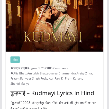
कविता
सन्दीप शाह
August 3, 2023
0 Comments
Alia Bhatt
,
Amitabh Bhattacharya
,
Dharmendra
,
Preity Zinta
,
Pritam
,
Ranveer Singh
,
Rocky Aur Rani Kii Prem Kahani
,
Shahid Mallya
कुड़माई – Kudmayi Lyrics In Hindi
“कुड़माई” 2023 की प्रसिद्ध फ़िल्म रॉकी और रानी की प्रेम कहानी का गाना
है। इसे सुरों से सजाया है शाहिद