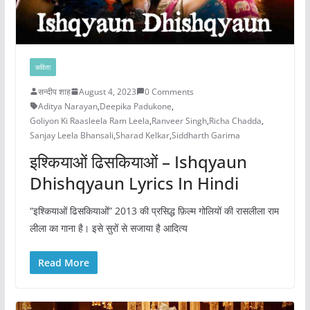
कविता
सन्दीप शाह
August 4, 2023
0 Comments
Aditya Narayan
,
Deepika Padukone
,
Goliyon Ki Raasleela Ram Leela
,
Ranveer Singh
,
Richa Chadda
,
Sanjay Leela Bhansali
,
Sharad Kelkar
,
Siddharth Garima
इश्कियाओं ढिसकियाओं – Ishqyaun
Dhishqyaun Lyrics In Hindi
“इश्कियाओं ढिसकियाओं” 2013 की प्रसिद्ध फ़िल्म गोलियों की रासलीला राम
लीला का गाना है। इसे सुरों से सजाया है आदित्य
Read More