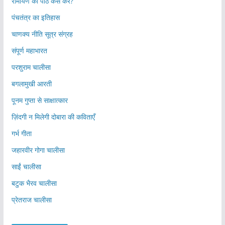
रामायण का पाठ कैसे करें?
पंचतंत्र का इतिहास
चाणक्य नीति सूत्र संग्रह
संपूर्ण महाभारत
परशुराम चालीसा
बगलामुखी आरती
पूनम गुप्ता से साक्षात्कार
ज़िंदगी न मिलेगी दोबारा की कविताएँ
गर्भ गीता
जहारवीर गोगा चालीसा
साईं चालीसा
बटुक भैरव चालीसा
प्रेतराज चालीसा