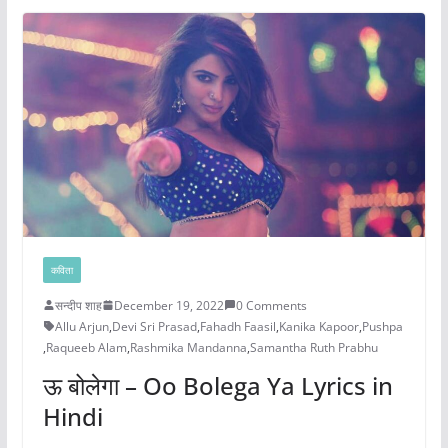
कविता
सन्दीप शाह
December 19, 2022
0 Comments
Allu Arjun
,
Devi Sri Prasad
,
Fahadh Faasil
,
Kanika Kapoor
,
Pushpa
,
Raqueeb Alam
,
Rashmika Mandanna
,
Samantha Ruth Prabhu
ऊ बोलेगा – Oo Bolega Ya Lyrics in
Hindi