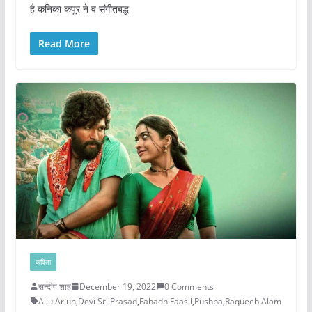
है कनिका कपूर ने व संगीतबद्ध
Read More
कविता
सन्दीप शाह
December 19, 2022
0 Comments
Allu Arjun
,
Devi Sri Prasad
,
Fahadh Faasil
,
Pushpa
,
Raqueeb Alam