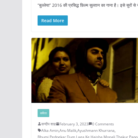
“बुल्लेया” 2016 की प्रसिद्ध फ़िल्म सुल्तान का गाना है। इसे सुरो
Read More
कविता
सन्दीप शाह
February 3, 2023
0 Comments
Alka Amin
,
Anu Malik
,
Ayushmann Khurrana
,
Bhumi Pednekar
,
Dum Laga Ke Haisha
,
Monali Thakur
,
Papo