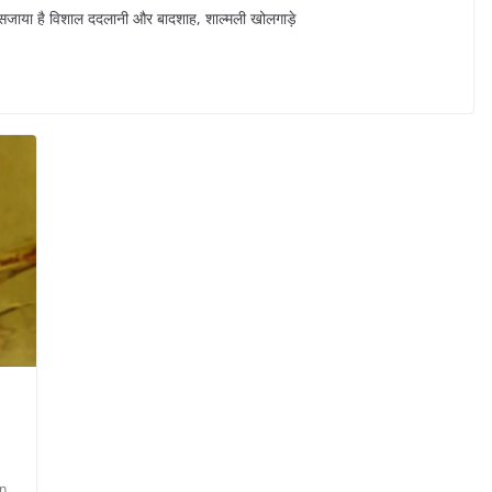
ं से सजाया है विशाल ददलानी और बादशाह, शाल्मली खोलगाड़े
n
,