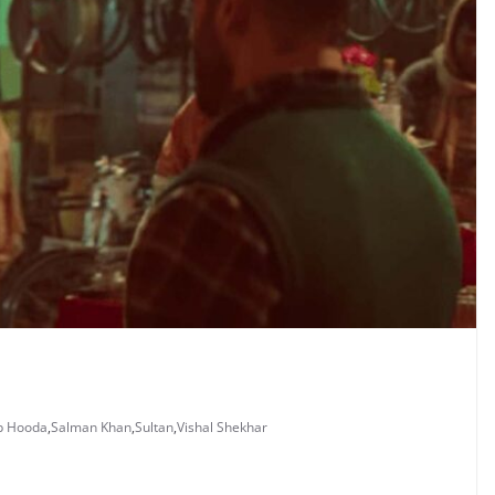
p Hooda
,
Salman Khan
,
Sultan
,
Vishal Shekhar
i