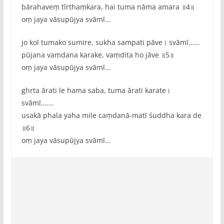
bārahaveṃ tīrthaṃkara, hai tuma nāma amara ॥4॥
oṃ jaya vāsupūjya svāmī…
jo koī tumako sumire, sukha sampati pāve। svāmī……
pūjana vaṃdana karake, vaṃdita ho jāve ॥5॥
oṃ jaya vāsupūjya svāmī…
ghṛta ārati le hama saba, tuma ārati karate।
svāmī…….
usakā phala yaha mile caṃdanā-matī śuddha kara de
॥6॥
oṃ jaya vāsupūjya svāmī…