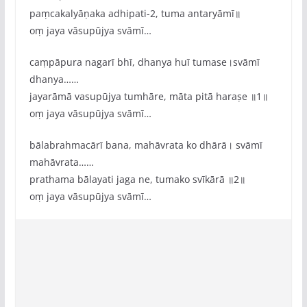
paṃcakalyāṇaka adhipati-2, tuma antaryāmī॥
oṃ jaya vāsupūjya svāmī…
caṃpāpura nagarī bhī, dhanya huī tumase।svāmī
dhanya……
jayarāmā vasupūjya tumhāre, māta pitā haraṣe ॥1॥
oṃ jaya vāsupūjya svāmī…
bālabrahmacārī bana, mahāvrata ko dhārā। svāmī
mahāvrata……
prathama bālayati jaga ne, tumako svīkārā ॥2॥
oṃ jaya vāsupūjya svāmī…