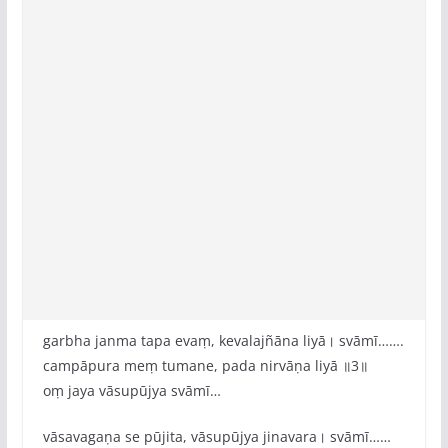
garbha janma tapa evaṃ, kevalajñāna liyā। svāmī…….
campāpura meṃ tumane, pada nirvāṇa liyā ॥3॥
oṃ jaya vāsupūjya svāmī…
vāsavagaṇa se pūjita, vāsupūjya jinavara। svāmī……