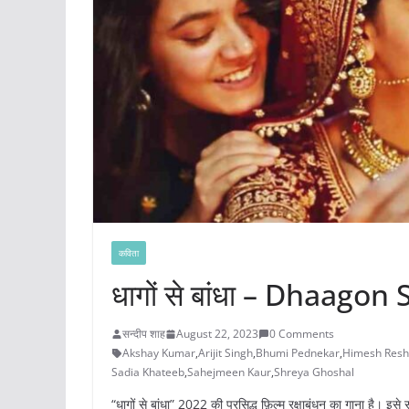
कविता
धागों से बांधा – Dhaago
सन्दीप शाह
August 22, 2023
0 Comments
Akshay Kumar
,
Arijit Singh
,
Bhumi Pednekar
,
Himesh Res
Sadia Khateeb
,
Sahejmeen Kaur
,
Shreya Ghoshal
“धागों से बांधा” 2022 की प्रसिद्ध फ़िल्म रक्षाबंधन का गाना है। इसे