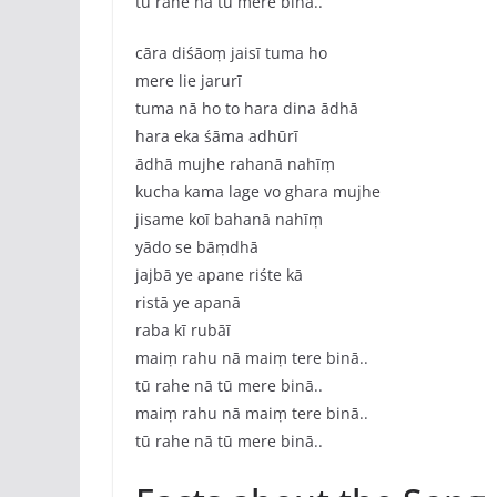
tū rahe nā tū mere binā..
cāra diśāoṃ jaisī tuma ho
mere lie jarurī
tuma nā ho to hara dina ādhā
hara eka śāma adhūrī
ādhā mujhe rahanā nahīṃ
kucha kama lage vo ghara mujhe
jisame koī bahanā nahīṃ
yādo se bāṃdhā
jajbā ye apane riśte kā
ristā ye apanā
raba kī rubāī
maiṃ rahu nā maiṃ tere binā..
tū rahe nā tū mere binā..
maiṃ rahu nā maiṃ tere binā..
tū rahe nā tū mere binā..