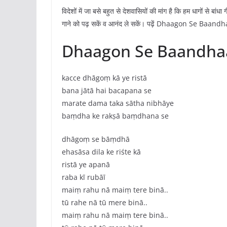
विदेशों में जा बसे बहुत से देशवासियों की मांग है कि हम धागों से बांधा
गाने को पढ़ सकें व आनंद ले सकें। पढ़ें Dhaagon Se Baandha
Dhaagon Se Baandhaa 
kacce dhāgoṃ kā ye ristā
bana jātā hai bacapana se
marate dama taka sātha nibhāye
baṃdha ke rakṣā baṃdhana se
dhāgoṃ se bāṃdhā
ehasāsa dila ke riśte kā
ristā ye apanā
raba kī rubāī
maiṃ rahu nā maiṃ tere binā..
tū rahe nā tū mere binā..
maiṃ rahu nā maiṃ tere binā..