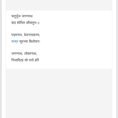
चतुर्भुज जगन्नाथ
कंठ शोभित कौसतुभः॥
पद्मनाभ, बेडगरवहस्य,
चन्द्र
सूरज्या बिलोचनः
जगन्नाथ, लोकानाथ,
निलाद्रिह सो पारो हरि