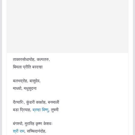
ताकारसोधायोह, कल्पतरु,
बिमला प्रीति बरदन्हा
बलभद्रोह, बासुदेव,
माधवो, मधुसुदना
दैत्यारिः, कुंडरी काक्षोह, बनमाली
बडा प्रियाह,
ब्रम्हा
बिष्णु
, तुषमी
बंगश्यो, मुरारिह कृष्ण केशवः
श्री राम
, सच्चिदानंदोह,