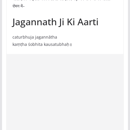
रोमन में–
Jagannath Ji Ki Aarti
caturbhuja jagannātha
kaṃṭha śobhita kausatubhaḥ॥