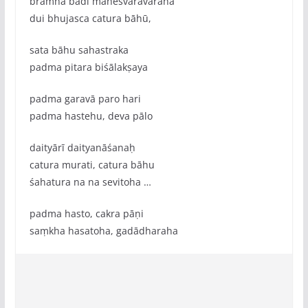
bramha bādi maheśvaravarahā
dui bhujasca catura bāhū,
sata bāhu sahastraka
padma pitara biśālakṣaya
padma garavā paro hari
padma hastehu, deva pālo
daityārī daityanāśanaḥ
catura murati, catura bāhu
śahatura na na sevitoha …
padma hasto, cakra pāṇi
saṃkha hasatoha, gadādharaha