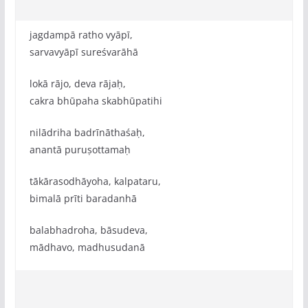
jagdampā ratho vyāpī,
sarvavyāpī sureśvarāhā
lokā rājo, deva rājaḥ,
cakra bhūpaha skabhūpatihi
nilādriha badrīnāthaśaḥ,
anantā puruṣottamaḥ
tākārasodhāyoha, kalpataru,
bimalā prīti baradanhā
balabhadroha, bāsudeva,
mādhavo, madhusudanā