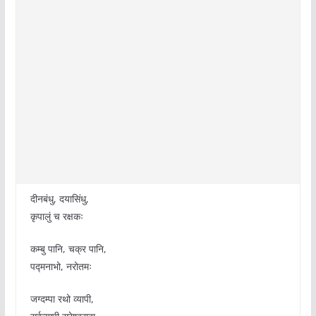
दीनबंधु, दयासिंधु,
कृपालुं च रक्षकः
कम्बु पानि, चक्र पानि,
पद्मनाभो, नरोतमः
जग्दम्पा रथो व्यापी,