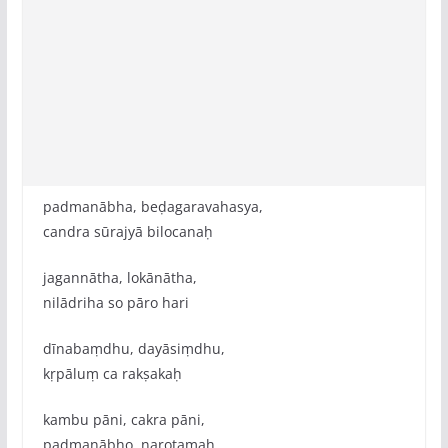
padmanābha, beḍagaravahasya,
candra sūrajyā bilocanaḥ
jagannātha, lokānātha,
nilādriha so pāro hari
dīnabaṃdhu, dayāsiṃdhu,
kṛpāluṃ ca rakṣakaḥ
kambu pāni, cakra pāni,
padmanābho, narotamaḥ