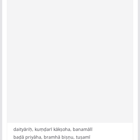
daityāriḥ, kuṃḍarī kākṣoha, banamālī
baḍā priyāha, bramhā biṣṇu, tuṣamī