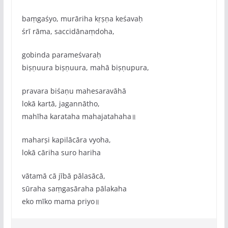
baṃgaśyo, murāriha kṛṣṇa keśavaḥ
śrī rāma, saccidānaṃdoha,
gobinda parameśvaraḥ
biṣṇuura biṣṇuura, mahā biṣṇupura,
pravara biśaṇu mahesaravāhā
lokā kartā, jagannātho,
mahīha karataha mahajatahaha॥
maharṣi kapilācāra vyoha,
lokā cāriha suro hariha
vātamā cā jībā pālasācā,
sūraha saṃgasāraha pālakaha
eko mīko mama priyo॥