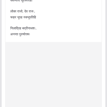
सर्वव्यापी सुरेश्वराहा
लोका राजो, देव राजः,
चक्र भूपह स्कभूपतिहि
निलाद्रिह बद्रीनाथशः,
अनन्ता पुरुषोत्तमः