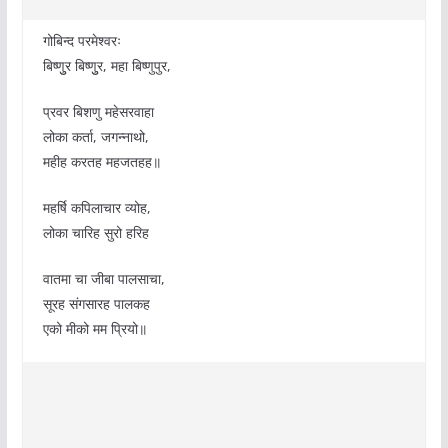
गोबिन्द परमेश्वरः
बिष्णुुर बिष्णुुर, महा बिष्णुपुर,
प्रवर बिशणु महेसरवाहा
लोका कर्ता, जगन्नाथो,
महीह करतह महजतहह॥
महर्षि कपिलाचार व्योह,
लोका चारिह सुरो हरिह
वातमा चा जीबा पालसाचा,
सूरह संगसारह पालकह
एको मीको मम प्रियो॥