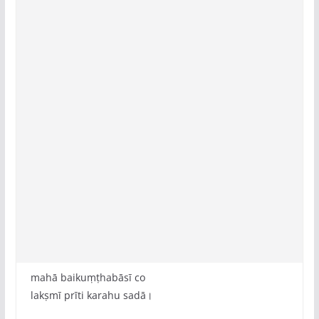
mahā baikuṃṭhabāsī co
lakṣmī prīti karahu sadā।