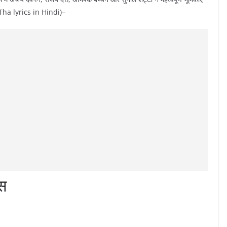
hi Tha lyrics in Hindi)–
स