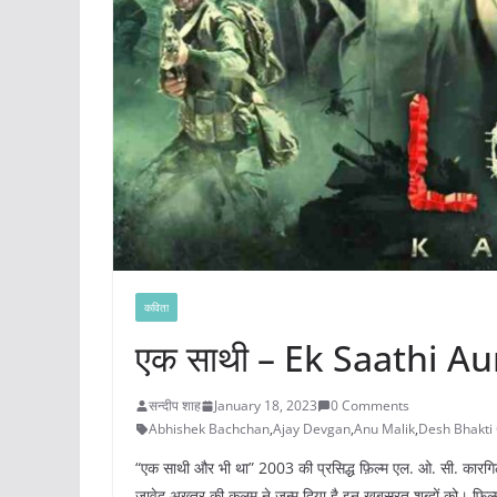
कविता
एक साथी – Ek Saathi Au
सन्दीप शाह
January 18, 2023
0 Comments
Abhishek Bachchan
,
Ajay Devgan
,
Anu Malik
,
Desh Bhakti
“एक साथी और भी था” 2003 की प्रसिद्ध फ़िल्म एल. ओ. सी. कारगिल क
जावेद अख्तर की क़लम ने जन्म दिया है इन ख़ूबसूरत शब्दों को। फ़िल्