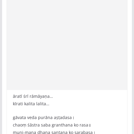
āratī śrī rāmāyaṇa…
kīrati kalita lalita…
gāvata veda purāna aṣṭadasa।
chaoṃ śāstra saba granthana ko rasa॥
muni-mana dhana santana ko sarabasa।