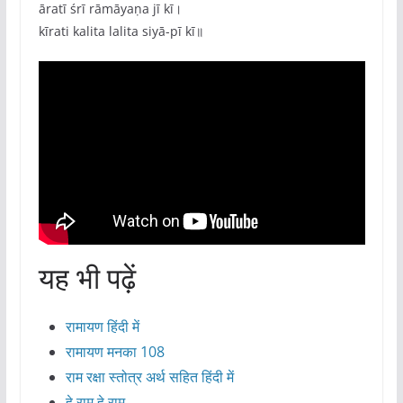
āratī śrī rāmāyaṇa jī kī।
kīrati kalita lalita siyā-pī kī॥
यह भी पढ़ें
रामायण हिंदी में
रामायण मनका 108
राम रक्षा स्तोत्र अर्थ सहित हिंदी में
हे राम हे राम