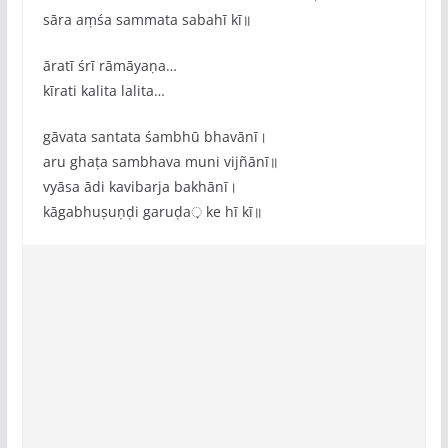
sāra aṃśa sammata sabahī kī॥
āratī śrī rāmāyaṇa…
kīrati kalita lalita…
gāvata santata śambhū bhavānī।
aru ghaṭa sambhava muni vijñānī॥
vyāsa ādi kavibarja bakhānī।
kāgabhuṣuṇḍi garuḍa़ ke hī kī॥