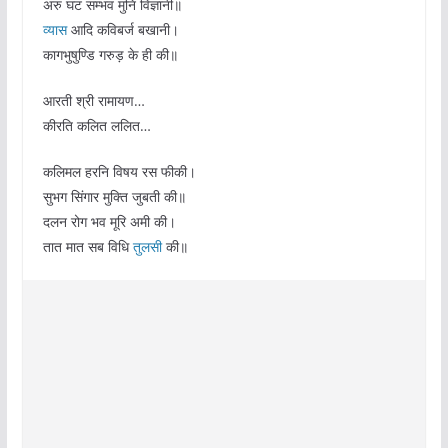
अरु घट सम्भव मुनि विज्ञानी॥
व्यास
आदि कविबर्ज बखानी।
कागभुषुण्डि गरुड़ के ही की॥
आरती श्री रामायण…
कीरति कलित ललित…
कलिमल हरनि विषय रस फीकी।
सुभग सिंगार मुक्ति जुबती की॥
दलन रोग भव मूरि अमी की।
तात मात सब विधि
तुलसी
की॥