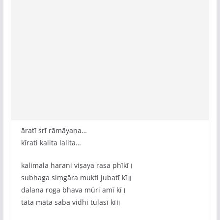
āratī śrī rāmāyaṇa…
kīrati kalita lalita…
kalimala harani viṣaya rasa phīkī।
subhaga siṃgāra mukti jubatī kī॥
dalana roga bhava mūri amī kī।
tāta māta saba vidhi tulasī kī॥