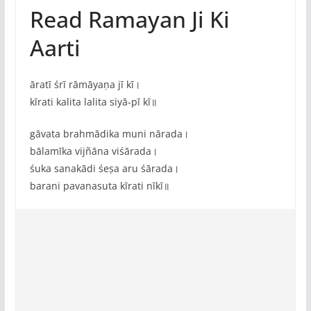
Read Ramayan Ji Ki
Aarti
āratī śrī rāmāyaṇa jī kī।
kīrati kalita lalita siyā-pī kī॥
gāvata brahmādika muni nārada।
bālamīka vijñāna viśārada।
śuka sanakādi śeṣa aru śārada।
barani pavanasuta kīrati nīkī॥