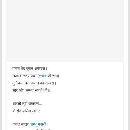
गावत वेद पुरान अष्टदस।
छओं शास्त्र सब
ग्रन्थन
को रस॥
मुनि-मन धन सन्तन को सरबस।
सार अंश सम्मत सबही की॥
आरती श्री रामायण…
कीरति कलित ललित…
गावत सन्तत
शम्भू भवानी
।