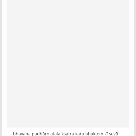
bhavana padhāro aṭala kṣatra kara bhaktoṃ kī sevā