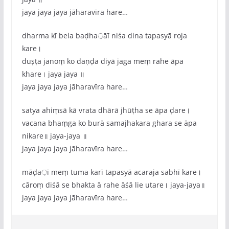
jaya jaya jaya jāharavīra hare…
dharma kī bela baḍha़āī niśa dina tapasyā roja
kare।
duṣṭa janoṃ ko daṇḍa diyā jaga meṃ rahe āpa
khare। jaya jaya ॥
jaya jaya jaya jāharavīra hare…
satya ahiṃsā kā vrata dhārā jhūṭha se āpa ḍare।
vacana bhaṃga ko burā samajhakara ghara se āpa
nikare॥ jaya-jaya ॥
jaya jaya jaya jāharavīra hare…
māḍa़ī meṃ tuma karī tapasyā acaraja sabhī kare।
cāroṃ diśā se bhakta ā rahe āśā lie utare। jaya-jaya॥
jaya jaya jaya jāharavīra hare…