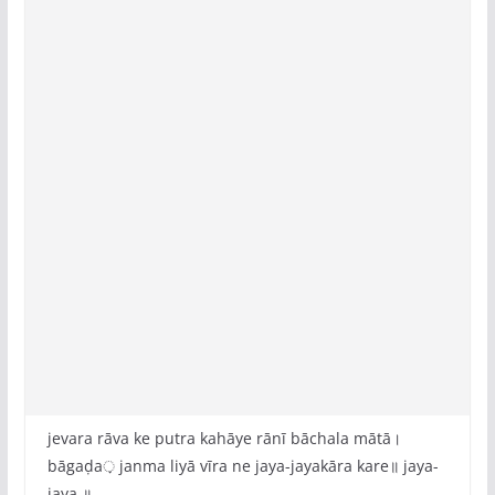
jevara rāva ke putra kahāye rānī bāchala mātā।
bāgaḍa़ janma liyā vīra ne jaya-jayakāra kare॥ jaya-
jaya ॥