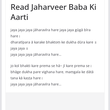
Read Jaharveer Baba Ki
Aarti
jaya jaya jaya jāharavīra hare jaya jaya gūgā bīra
hare।
dharatīpara ā karake bhaktoṃ ke dukha dūra kare ॥
jaya jaya ॥
jaya jaya jaya jāharavīra hare…
jo koī bhakti kare prema se hā~ jī kare prema se।
bhāge dukha pare vighana hare, maṃgala ke dātā
tana kā kaṣṭa hare।
jaya jaya jaya jāharavīra hare…