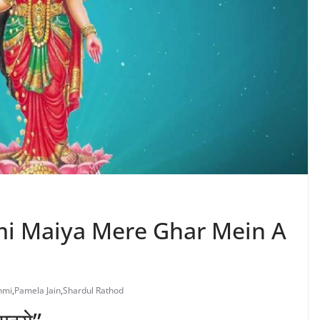
Lakshmi Maiya Mere Ghar Mein A
hmi
,
Pamela Jain
,
Shardul Rathod