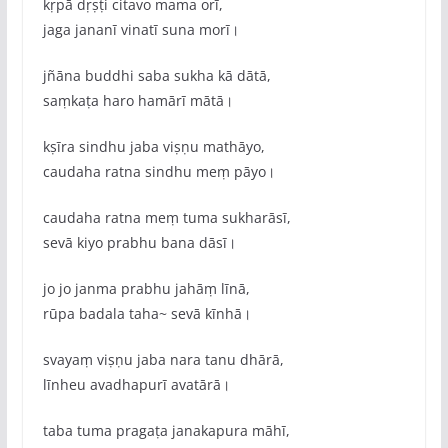
kṛpā dṛṣṭi citavo mama orī,
jaga jananī vinatī suna morī।
jñāna buddhi saba sukha kā dātā,
saṃkaṭa haro hamārī mātā।
kṣīra sindhu jaba viṣṇu mathāyo,
caudaha ratna sindhu meṃ pāyo।
caudaha ratna meṃ tuma sukharāsī,
sevā kiyo prabhu bana dāsī।
jo jo janma prabhu jahāṃ līnā,
rūpa badala taha~ sevā kīnhā।
svayaṃ viṣṇu jaba nara tanu dhārā,
līnheu avadhapurī avatārā।
taba tuma pragaṭa janakapura māhī,