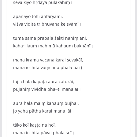
sevā kiyo hṛdaya pulakāhīṃ।
apanāyo tohi antaryāmī,
viśva vidita tribhuvana ke svāmī।
tuma sama prabala śakti nahiṃ āni,
kaha~ lauṃ mahimā kahauṃ bakhānī।
mana krama vacana karai sevakāī,
mana icchita vāṃchita phala pāī।
taji chala kapaṭa aura caturāī,
pūjahiṃ vividha bhā~ti manalāī।
aura hāla maiṃ kahauṃ bujhāī,
jo yaha pāṭha karai mana lāī।
tāko koī kaṣṭa na hoī,
mana icchita pāvai phala soī।