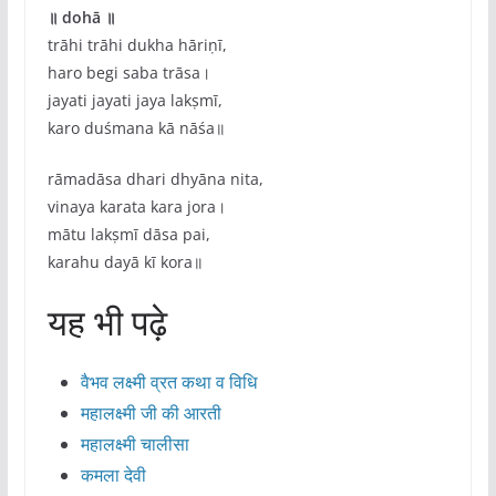
॥ dohā ॥
trāhi trāhi dukha hāriṇī,
haro begi saba trāsa।
jayati jayati jaya lakṣmī,
karo duśmana kā nāśa॥
rāmadāsa dhari dhyāna nita,
vinaya karata kara jora।
mātu lakṣmī dāsa pai,
karahu dayā kī kora॥
यह भी पढ़े
वैभव लक्ष्मी व्रत कथा व विधि
महालक्ष्मी जी की आरती
महालक्ष्मी चालीसा
कमला देवी