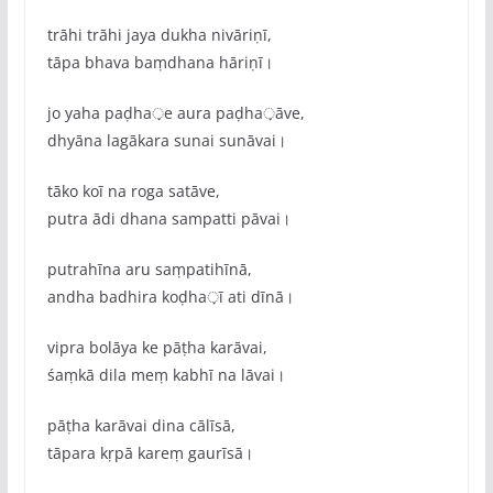
trāhi trāhi jaya dukha nivāriṇī,
tāpa bhava baṃdhana hāriṇī।
jo yaha paḍha़e aura paḍha़āve,
dhyāna lagākara sunai sunāvai।
tāko koī na roga satāve,
putra ādi dhana sampatti pāvai।
putrahīna aru saṃpatihīnā,
andha badhira koḍha़ī ati dīnā।
vipra bolāya ke pāṭha karāvai,
śaṃkā dila meṃ kabhī na lāvai।
pāṭha karāvai dina cālīsā,
tāpara kṛpā kareṃ gaurīsā।