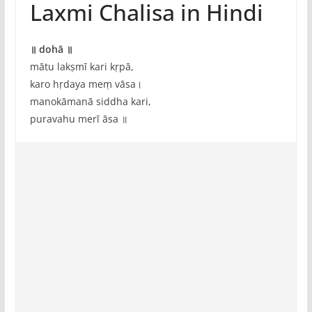
Laxmi Chalisa in Hindi
॥ dohā ॥
mātu lakṣmī kari kṛpā,
karo hṛdaya meṃ vāsa।
manokāmanā siddha kari,
puravahu merī āsa ॥