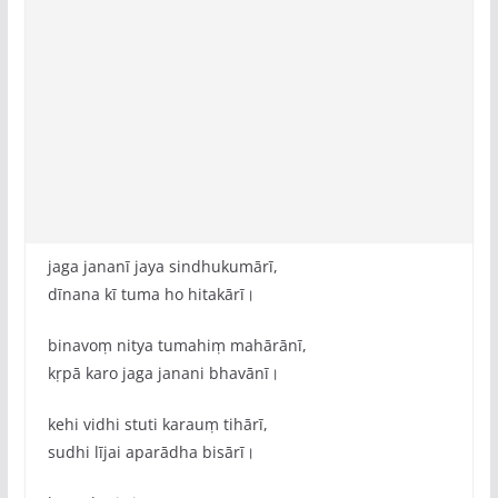
jaga jananī jaya sindhukumārī,
dīnana kī tuma ho hitakārī।
binavoṃ nitya tumahiṃ mahārānī,
kṛpā karo jaga janani bhavānī।
kehi vidhi stuti karauṃ tihārī,
sudhi lījai aparādha bisārī।