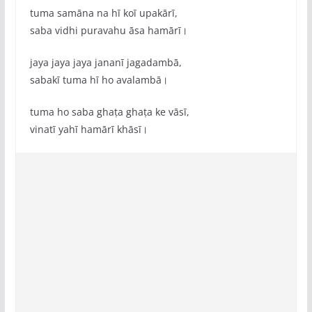
tuma samāna na hī koī upakārī,
saba vidhi puravahu āsa hamārī।
jaya jaya jaya jananī jagadambā,
sabakī tuma hī ho avalambā।
tuma ho saba ghaṭa ghaṭa ke vāsī,
vinatī yahī hamārī khāsī।