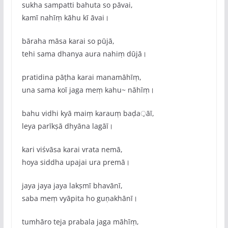
sukha sampatti bahuta so pāvai,
kamī nahīṃ kāhu kī āvai।
bāraha māsa karai so pūjā,
tehi sama dhanya aura nahiṃ dūjā।
pratidina pāṭha karai manamāhīṃ,
una sama koī jaga meṃ kahu~ nāhīṃ।
bahu vidhi kyā maiṃ karauṃ baḍa़āī,
leya parīkṣā dhyāna lagāī।
kari viśvāsa karai vrata nemā,
hoya siddha upajai ura premā।
jaya jaya jaya lakṣmī bhavānī,
saba meṃ vyāpita ho guṇakhānī।
tumhāro teja prabala jaga māhīṃ,