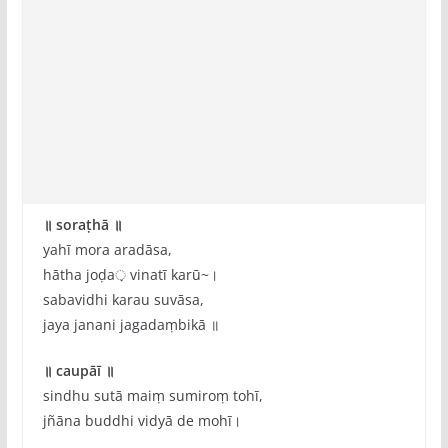
॥ soraṭhā ॥
yahī mora aradāsa,
hātha joḍa़ vinatī karū~।
sabavidhi karau suvāsa,
jaya janani jagadaṃbikā ॥
॥ caupāī ॥
sindhu sutā maiṃ sumiroṃ tohī,
jñāna buddhi vidyā de mohī।