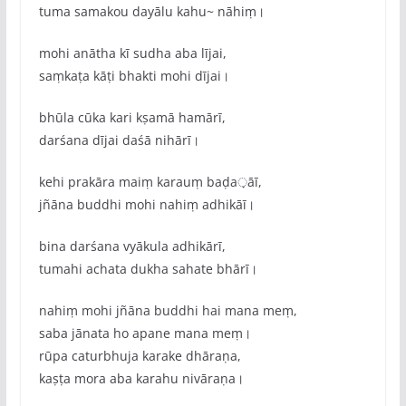
tuma samakou dayālu kahu~ nāhiṃ।
mohi anātha kī sudha aba lījai,
saṃkaṭa kāṭi bhakti mohi dījai।
bhūla cūka kari kṣamā hamārī,
darśana dījai daśā nihārī।
kehi prakāra maiṃ karauṃ baḍa़āī,
jñāna buddhi mohi nahiṃ adhikāī।
bina darśana vyākula adhikārī,
tumahi achata dukha sahate bhārī।
nahiṃ mohi jñāna buddhi hai mana meṃ,
saba jānata ho apane mana meṃ।
rūpa caturbhuja karake dhāraṇa,
kaṣṭa mora aba karahu nivāraṇa।