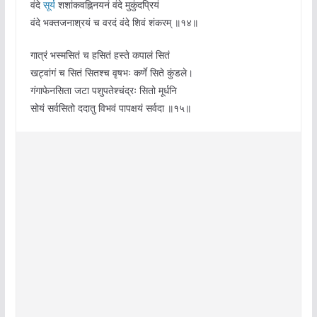
वंदे
सूर्य
शशांकवह्निनयनं वंदे मुकुंदप्रियं
वंदे भक्तजनाश्रयं च वरदं वंदे शिवं शंकरम् ॥१४॥
गात्रं भस्मसितं च हसितं हस्ते कपालं सितं
खट्वांगं च सितं सितश्च वृषभः कर्णे सिते कुंडले।
गंगाफेनसिता जटा पशुपतेश्चंद्रः सितो मूर्धनि
सो‌यं सर्वसितो ददातु विभवं पापक्षयं सर्वदा ॥१५॥