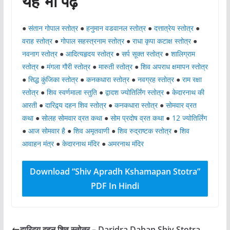
यह भी पढ़ें
●
संतान गोपाल स्तोत्र
●
हनुमान वडवानल स्तोत्र
●
दत्तात्रेय स्तोत्र
●
वराह स्तोत्र
●
गोपाल सहस्त्रनाम स्तोत्र
●
राधा कृपा कटाक्ष स्तोत्र
●
नवनाग स्तोत्र
●
आदित्यहृदय स्तोत्र
●
सर्प सूक्त स्तोत्र
●
शालिग्राम
स्तोत्र
●
मंगला गौरी स्तोत्र
●
मारुती स्तोत्र
●
शिव अपराध क्षमापन स्तोत्र
●
सिद्ध कुंजिका स्तोत्र
●
कनकधारा स्तोत्र
●
नवग्रह स्तोत्र
●
राम रक्षा
स्तोत्र
●
शिव स्वर्णमाला स्तुति
●
द्वादश ज्योतिर्लिंग स्तोत्र
●
केदारनाथ की
आरती
●
दारिद्र्य दहन शिव स्तोत्र
●
कनकधारा स्तोत्र
●
सोमवार व्रत
कथा
●
सोलह सोमवार व्रत कथा
●
सोम प्रदोष व्रत कथा
●
12 ज्योतिर्लिंग
●
आज सोमवार है
●
शिव अमृतवाणी
●
शिव रुद्राष्टक स्तोत्र
●
शिव
आवाहन मंत्र
●
केदारनाथ मंदिर
●
अमरनाथ मंदिर
Download “Shiv Apradh Kshamapan Stotra”
PDF In Hindi
दारिद्र्य दहन शिव स्तोत्र – Daridra Dahan Shiv Stotra