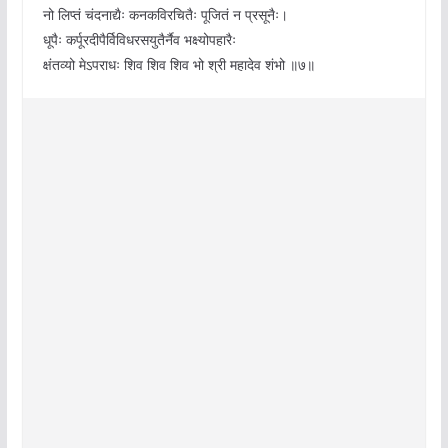
नो लिप्तं चंदनाद्यैः कनकविरचितैः पूजितं न प्रसूनैः।
धूपैः कर्पूरदीपैर्विविधरसयुतैर्नैव भक्ष्योपहारैः
क्षंतव्यो मे‌ऽपराधः शिव शिव शिव भो श्री महादेव शंभो ॥७॥