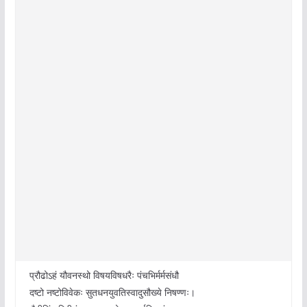
प्रौढो‌ऽहं यौवनस्थो विषयविषधरैः पंचभिर्मर्मसंधौ
दष्टो नष्टो‌विवेकः सुतधनयुवतिस्वादुसौख्ये निषण्णः।