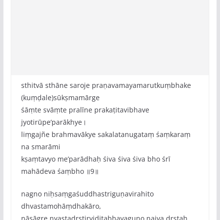
sthitvā sthāne saroje praṇavamayamarutkuṃbhake
(kuṃḍale)sūkṣmamārge
śāṃte svāṃte pralīne prakaṭitavibhave
jyotirūpe‌’parākhye।
liṃgajñe brahmavākye sakalatanugataṃ śaṃkaraṃ
na smarāmi
kṣaṃtavyo me‌’parādhaḥ śiva śiva śiva bho śrī
mahādeva śaṃbho ॥9॥
nagno niḥsaṃgaśuddhastriguṇavirahito
dhvastamohāṃdhakāro,
nāsāgre nyastadṛṣṭirviditabhavaguṇo naiva dṛṣṭaḥ