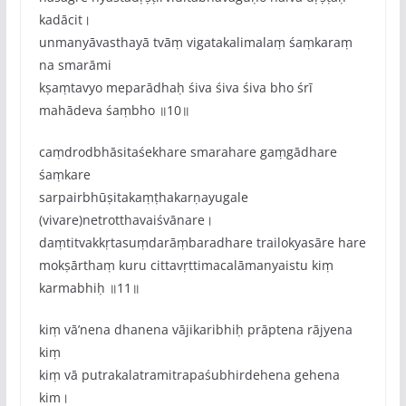
kadācit।
unmanyā‌vasthayā tvāṃ vigatakalimalaṃ śaṃkaraṃ
na smarāmi
kṣaṃtavyo me‌parādhaḥ śiva śiva śiva bho śrī
mahādeva śaṃbho ॥10॥
caṃdrodbhāsitaśekhare smarahare gaṃgādhare
śaṃkare
sarpairbhūṣitakaṃṭhakarṇayugale
(vivare)netrotthavaiśvānare।
daṃtitvakkṛtasuṃdarāṃbaradhare trailokyasāre hare
mokṣārthaṃ kuru cittavṛttimacalāmanyaistu kiṃ
karmabhiḥ ॥11॥
kiṃ vā‌’nena dhanena vājikaribhiḥ prāptena rājyena
kiṃ
kiṃ vā putrakalatramitrapaśubhirdehena gehena
kim।