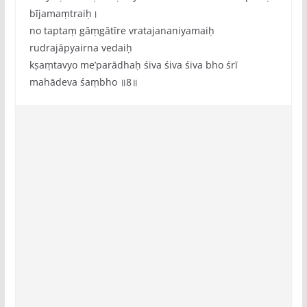
bījamaṃtraiḥ।
no taptaṃ gāṃgātīre vratajananiyamaiḥ
rudrajāpyairna vedaiḥ
kṣaṃtavyo me‌’parādhaḥ śiva śiva śiva bho śrī
mahādeva śaṃbho ॥8॥