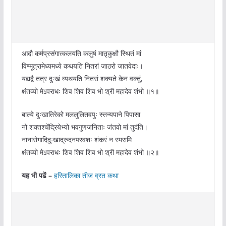
आदौ कर्मप्रसंगात्कलयति कलुषं मातृकुक्षौ स्थितं मां
विण्मूत्रामेध्यमध्ये कथयति नितरां जाठरो जातवेदाः।
यद्यद्वै तत्र दुःखं व्यथयति नितरां शक्यते केन वक्तुं,
क्षंतव्यो मे‌ऽपराधः शिव शिव शिव भो श्री महादेव शंभो ॥१॥
बाल्ये दुःखातिरेको मललुलितवपुः स्तन्यपाने पिपासा
नो शक्तश्चेंद्रियेभ्यो भवगुणजनिताः जंतवो मां तुदंति।
नानारोगादिदुःखाद्रुदनपरवशः शंकरं न स्मरामि
क्षंतव्यो मे‌ऽपराधः शिव शिव शिव भो श्री महादेव शंभो ॥२॥
यह भी पढें –
हरितालिका तीज व्रत कथा