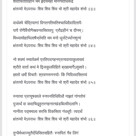
शैवीचिंताविहीनं मम हृदयमहो मानगर्वाधिरूढं
क्षंतव्यो मे‌ऽपराधः शिव शिव शिव भो श्री महादेव शंभो ॥३॥
वार्धक्ये चेंद्रियाणां विगतगतिमतिश्चाधिदैवादितापैः
पापै रोगैर्वियोगैस्त्वनवसितवपुः प्रौढहीनं च दीनम्।
मिथ्यामोहाभिलाषैर्भ्रमति मम मनो धूर्जटेर्ध्यानशून्यं
क्षंतव्यो मे‌ऽपराधः शिव शिव शिव भो श्री महादेव शंभो ॥४॥
नो शक्यं स्मार्तकर्म प्रतिपदगहनप्रत्यवायाकुलाख्यं
श्रौते वार्ता कथं मे द्विजकुलविहिते ब्रह्ममार्गे‌ऽसुसारे।
ज्ञातो धर्मो विचारैः श्रवणमननयोः किं निदिध्यासितव्यं
क्षंतव्यो मे‌ऽपराधः शिव शिव शिव भो श्री महादेव शंभो ॥५॥
स्नात्वा प्रत्यूषकाले स्नपनविधिविधौ नाहृतं गांगतोयं
पूजार्थं वा कदाचिद्बहुतरगहनात्खंडबिल्वीदलानि।
नानीता पद्ममाला सरसि विकसिता गंधधूपैः त्वदर्थं
क्षंतव्यो मे‌ऽपराधः शिव शिव शिव भो श्री महादेव शंभो ॥६॥
दुग्धैर्मध्वाज्युतैर्दधिसितसहितैः स्नापितं नैव लिंगं