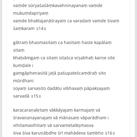
vaṃde sūryaśaśāṃkavahninayanaṃ vaṃde
mukuṃdapriyaṃ
vaṃde bhaktajanāśrayaṃ ca varadaṃ vaṃde śivaṃ
śaṃkaram ॥14॥
gātraṃ bhasmasitaṃ ca hasitaṃ haste kapālaṃ
sitaṃ
khaṭvāṃgaṃ ca sitaṃ sitaśca vṛṣabhaḥ karṇe site
kuṃḍale।
gaṃgāphenasitā jaṭā paśupateścaṃdraḥ sito
mūrdhani
so‌yaṃ sarvasito dadātu vibhavaṃ pāpakṣayaṃ
sarvadā ॥15॥
karacaraṇakṛtaṃ vākkāyajaṃ karmajaṃ vā
śravaṇanayanajaṃ vā mānasaṃ vā‌parādham।
vihitamavihitaṃ vā sarvametatkṣmasva
śiva śiva karuṇābdhe śrī mahādeva śaṃbho ॥16॥