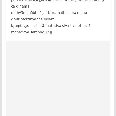
ca dīnam।
mithyāmohābhilāṣairbhramati mama mano
dhūrjaṭerdhyānaśūnyaṃ
kṣaṃtavyo me‌’parādhaḥ śiva śiva śiva bho śrī
mahādeva śaṃbho ॥4॥