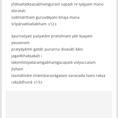
jñātvaitatkṣaṇabhaṃguraṃ sapadi re tyājyaṃ mano
dūrataḥ
svātmārthaṃ guruvākyato bhaja mana
śrīpārvatīvallabham ॥12॥
āyurnaśyati paśyatāṃ pratidinaṃ yāti kṣayaṃ
yauvanaṃ
pratyāyāṃti gatāḥ punarna divasāḥ kālo
jagadbhakṣakaḥ।
lakṣmīstoyataraṃgabhaṃgacapalā vidyuccalaṃ
jīvitaṃ
tasmāttvāṃ (māṃ)śaraṇāgataṃ śaraṇada tvaṃ rakṣa
rakṣādhunā ॥13॥