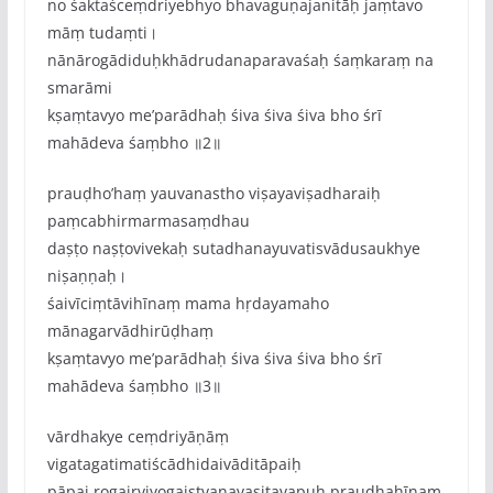
no śaktaśceṃdriyebhyo bhavaguṇajanitāḥ jaṃtavo
māṃ tudaṃti।
nānārogādiduḥkhādrudanaparavaśaḥ śaṃkaraṃ na
smarāmi
kṣaṃtavyo me‌’parādhaḥ śiva śiva śiva bho śrī
mahādeva śaṃbho ॥2॥
prauḍho‌’haṃ yauvanastho viṣayaviṣadharaiḥ
paṃcabhirmarmasaṃdhau
daṣṭo naṣṭo‌vivekaḥ sutadhanayuvatisvādusaukhye
niṣaṇṇaḥ।
śaivīciṃtāvihīnaṃ mama hṛdayamaho
mānagarvādhirūḍhaṃ
kṣaṃtavyo me‌’parādhaḥ śiva śiva śiva bho śrī
mahādeva śaṃbho ॥3॥
vārdhakye ceṃdriyāṇāṃ
vigatagatimatiścādhidaivāditāpaiḥ
pāpai rogairviyogaistvanavasitavapuḥ prauḍhahīnaṃ