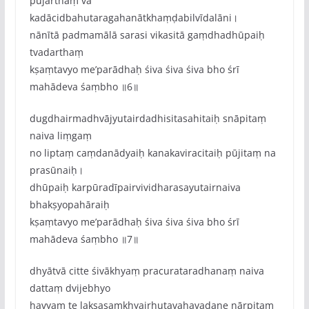
pūjārthaṃ vā
kadācidbahutaragahanātkhaṃḍabilvīdalāni।
nānītā padmamālā sarasi vikasitā gaṃdhadhūpaiḥ
tvadarthaṃ
kṣaṃtavyo me‌’parādhaḥ śiva śiva śiva bho śrī
mahādeva śaṃbho ॥6॥
dugdhairmadhvājyutairdadhisitasahitaiḥ snāpitaṃ
naiva liṃgaṃ
no liptaṃ caṃdanādyaiḥ kanakaviracitaiḥ pūjitaṃ na
prasūnaiḥ।
dhūpaiḥ karpūradīpairvividharasayutairnaiva
bhakṣyopahāraiḥ
kṣaṃtavyo me‌’parādhaḥ śiva śiva śiva bho śrī
mahādeva śaṃbho ॥7॥
dhyātvā citte śivākhyaṃ pracurataradhanaṃ naiva
dattaṃ dvijebhyo
havyaṃ te lakṣasaṃkhyairhutavahavadane nārpitaṃ