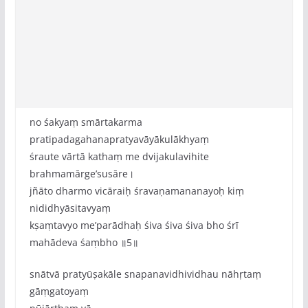
no śakyaṃ smārtakarma
pratipadagahanapratyavāyākulākhyaṃ
śraute vārtā kathaṃ me dvijakulavihite
brahmamārge‌’susāre।
jñāto dharmo vicāraiḥ śravaṇamananayoḥ kiṃ
nididhyāsitavyaṃ
kṣaṃtavyo me‌’parādhaḥ śiva śiva śiva bho śrī
mahādeva śaṃbho ॥5॥
snātvā pratyūṣakāle snapanavidhividhau nāhṛtaṃ
gāṃgatoyaṃ