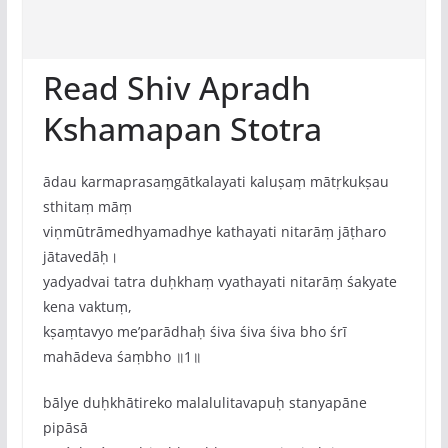
Read Shiv Apradh
Kshamapan Stotra
ādau karmaprasaṃgātkalayati kaluṣaṃ mātṛkukṣau
sthitaṃ māṃ
viṇmūtrāmedhyamadhye kathayati nitarāṃ jāṭharo
jātavedāḥ।
yadyadvai tatra duḥkhaṃ vyathayati nitarāṃ śakyate
kena vaktuṃ,
kṣaṃtavyo me‌’parādhaḥ śiva śiva śiva bho śrī
mahādeva śaṃbho ॥1॥
bālye duḥkhātireko malalulitavapuḥ stanyapāne
pipāsā