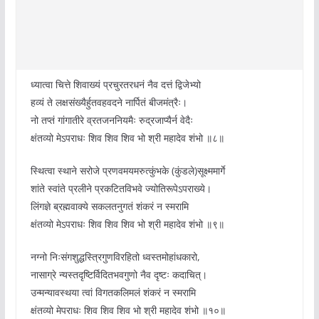
ध्यात्वा चित्ते शिवाख्यं प्रचुरतरधनं नैव दत्तं द्विजेभ्यो
हव्यं ते लक्षसंख्यैर्हुतवहवदने नार्पितं बीजमंत्रैः।
नो तप्तं गांगातीरे व्रतजननियमैः रुद्रजाप्यैर्न वेदैः
क्षंतव्यो मे‌ऽपराधः शिव शिव शिव भो श्री महादेव शंभो ॥८॥
स्थित्वा स्थाने सरोजे प्रणवमयमरुत्कुंभके (कुंडले)सूक्ष्ममार्गे
शांते स्वांते प्रलीने प्रकटितविभवे ज्योतिरूपे‌ऽपराख्ये।
लिंगज्ञे ब्रह्मवाक्ये सकलतनुगतं शंकरं न स्मरामि
क्षंतव्यो मे‌ऽपराधः शिव शिव शिव भो श्री महादेव शंभो ॥९॥
नग्नो निःसंगशुद्धस्त्रिगुणविरहितो ध्वस्तमोहांधकारो,
नासाग्रे न्यस्तदृष्टिर्विदितभवगुणो नैव दृष्टः कदाचित्।
उन्मन्या‌वस्थया त्वां विगतकलिमलं शंकरं न स्मरामि
क्षंतव्यो मे‌पराधः शिव शिव शिव भो श्री महादेव शंभो ॥१०॥