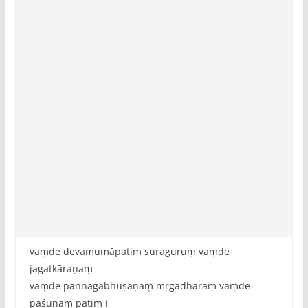
vaṃde devamumāpatiṃ suraguruṃ vaṃde
jagatkāraṇaṃ
vaṃde pannagabhūṣaṇaṃ mṛgadharaṃ vaṃde
paśūnāṃ patim।