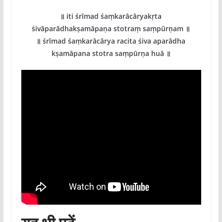
॥ iti śrīmad śaṃkarācāryakṛta
śivāparādhakṣamāpaṇa stotraṃ saṃpūrṇam ॥
॥ śrīmad śaṃkarācārya racita śiva aparādha
kṣamāpana stotra saṃpūrṇa huā ॥