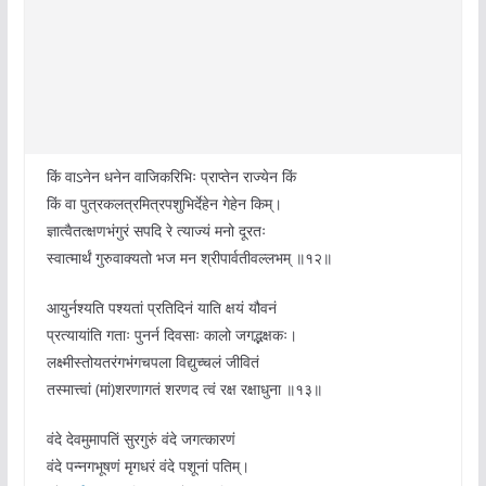
किं वा‌ऽनेन धनेन वाजिकरिभिः प्राप्तेन राज्येन किं
किं वा पुत्रकलत्रमित्रपशुभिर्देहेन गेहेन किम्।
ज्ञात्वैतत्क्षणभंगुरं सपदि रे त्याज्यं मनो दूरतः
स्वात्मार्थं गुरुवाक्यतो भज मन श्रीपार्वतीवल्लभम् ॥१२॥
आयुर्नश्यति पश्यतां प्रतिदिनं याति क्षयं यौवनं
प्रत्यायांति गताः पुनर्न दिवसाः कालो जगद्भक्षकः।
लक्ष्मीस्तोयतरंगभंगचपला विद्युच्चलं जीवितं
तस्मात्त्वां (मां)शरणागतं शरणद त्वं रक्ष रक्षाधुना ॥१३॥
वंदे देवमुमापतिं सुरगुरुं वंदे जगत्कारणं
वंदे पन्नगभूषणं मृगधरं वंदे पशूनां पतिम्।