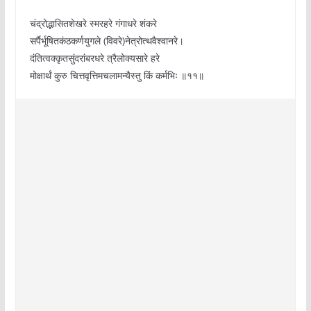
चंद्रोद्भासितशेखरे स्मरहरे गंगाधरे शंकरे
सर्पैर्भूषितकंठकर्णयुगले (विवरे)नेत्रोत्थवैश्वानरे।
दंतित्वक्कृतसुंदरांबरधरे त्रैलोक्यसारे हरे
मोक्षार्थं कुरु चित्तवृत्तिमचलामन्यैस्तु किं कर्मभिः ॥११॥