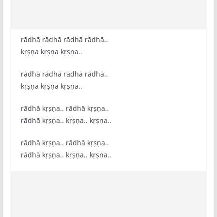
rādhā rādhā rādhā rādhā..
kṛṣṇa kṛṣṇa kṛṣṇa..
rādhā rādhā rādhā rādhā..
kṛṣṇa kṛṣṇa kṛṣṇa..
rādhā kṛṣṇa.. rādhā kṛṣṇa..
rādhā kṛṣṇa.. kṛṣṇa.. kṛṣṇa..
rādhā kṛṣṇa.. rādhā kṛṣṇa..
rādhā kṛṣṇa.. kṛṣṇa.. kṛṣṇa..