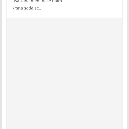
usa kaṇa meṃ base haiṃ
kṛṣṇa sadā se..