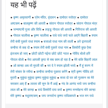
यह भी पढ़ें
●
कृष्ण अमृतवाणी
●
प्रेम मंदिर, वृंदावन
●
दामोदर स्तोत्र
●
दामोदर
अष्टकम
●
बालकृष्ण की आरती
●
संतान गोपाल स्तोत्र
●
संतान गोपाल मंत्र
●
जन्माष्टमी पूजा और विधि
●
लड्डू गोपाल की आरती
●
गिरिराज की आरती
●
गोपाल चालीसा
●
कृष्ण चालीसा
●
राधे राधे जपो चले आएंगे बिहारी
●
श्याम
तेरी बंसी पुकारे राधा श्याम
●
बजाओ राधा नाम की ताली
●
अरे द्वारपालों
कन्हैया से कह दो
●
श्याम तेरी बंसी पुकारे राधा नाम
●
किशोरी कुछ ऐसा
इंतजाम हो जाए
●
छोटी छोटी गईया छोटे छोटे ग्वाल
●
गोविंद बोलो हरि
गोपाल बोलो
●
मेरा आपकी कृपा से सब काम हो रहा है
●
मेरे बांके बिहारी लाल
●
ओ कान्हा अब तो मुरली की
●
भर दे रे श्याम झोली भरदे
●
मैं हूं शरण में
तेरी संसार के रचैया
●
कन्हैया कन्हैया पुकारा करेंगे
●
श्री कृष्ण गोविंद हरे
मुरारी
●
मुकुंदा मुकुंदा कृष्णा मुकुंदा मुकुंदा
●
सजा दो घर को गुलशन सा मेरे
सरकार आए हैं
●
लल्ला की सुन के मैं आई
●
नंद के आनंद भयो जय कन्हैया
लाल की
●
मेरे कान्हा
●
राधे किशोरी दया करो
●
कृष्णा मनमोहना मोरे कान्हा
मोरे कृष्णा
●
मधुराष्टकम्
●
जय जनार्दना कृष्णा राधिकापते
●
भज मन राधे