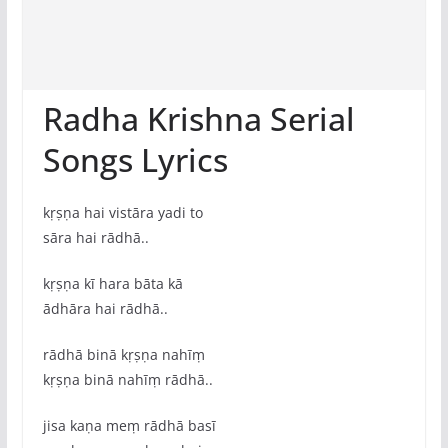
Radha Krishna Serial
Songs Lyrics
kṛṣṇa hai vistāra yadi to
sāra hai rādhā..
kṛṣṇa kī hara bāta kā
ādhāra hai rādhā..
rādhā binā kṛṣṇa nahīṃ
kṛṣṇa binā nahīṃ rādhā..
jisa kaṇa meṃ rādhā basī