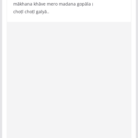
mākhana khāve mero madana gopāla।
choṭī choṭī gaīyā..