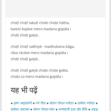
choṭī choṭī lakuṭī chole choṭe hātha,
baṃsī bajāve mero madana gopāla।
choṭī choṭī gaīyā..
choṭī choṭī sakhiyā~ madhubana bāga,
rāsa rācāve mero madana gopāla।
choṭī choṭī gaīyā..
choṭī choṭī gaīyā choṭe choṭe gvāla,
choṭo so mero madana gopāla।
यह भी पढ़ें
●
कृष्ण अमृतवाणी
●
गर्भ गीता
●
संतान गोपाल स्तोत्र
●
दामोदर स्तोत्र
●
दामोदर अष्टकम
●
संतान गोपाल मंत्र
●
जन्माष्टमी पूजा और विधि
●
लड्डू