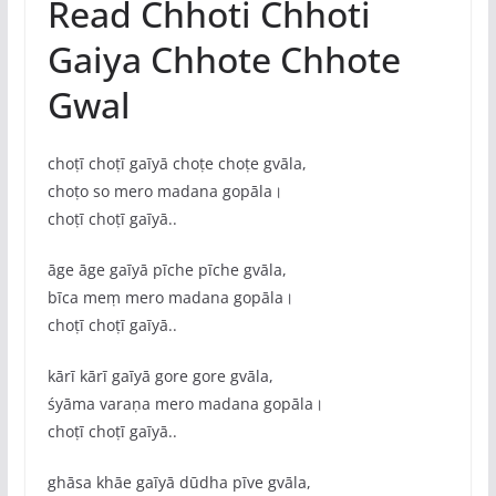
Read Chhoti Chhoti
Gaiya Chhote Chhote
Gwal
choṭī choṭī gaīyā choṭe choṭe gvāla,
choṭo so mero madana gopāla।
choṭī choṭī gaīyā..
āge āge gaīyā pīche pīche gvāla,
bīca meṃ mero madana gopāla।
choṭī choṭī gaīyā..
kārī kārī gaīyā gore gore gvāla,
śyāma varaṇa mero madana gopāla।
choṭī choṭī gaīyā..
ghāsa khāe gaīyā dūdha pīve gvāla,