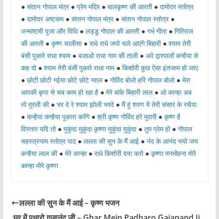
●
संतान गोपाल मंत्र
●
प्रेम मंदिर
●
बालकृष्ण की आरती
●
दामोदर स्तोत्र
●
दामोदर अष्टकम
●
संतान गोपाल मंत्र
●
संतान गोपाल स्तोत्र
●
जन्माष्टमी पूजा और विधि
●
लड्डू गोपाल की आरती
●
गर्भ गीता
●
गिरिराज
की आरती
●
कृष्ण चालीसा
●
राधे राधे जपो चले आएंगे बिहारी
●
श्याम तेरी
बंसी पुकारे राधा श्याम
●
बजाओ राधा नाम की ताली
●
अरे द्वारपालों कन्हैया से
कह दो
●
श्याम तेरी बंसी पुकारे राधा नाम
●
किशोरी कुछ ऐसा इंतजाम हो जाए
●
छोटी छोटी गईया छोटे छोटे ग्वाल
●
गोविंद बोलो हरि गोपाल बोलो
●
मेरा
आपकी कृपा से सब काम हो रहा है
●
मेरे बांके बिहारी लाल
●
ओ कान्हा अब
तो मुरली की
●
भर दे रे श्याम झोली भरदे
●
मैं हूं शरण में तेरी संसार के रचैया
●
कन्हैया कन्हैया पुकारा करेंगे
●
श्री कृष्ण गोविंद हरे मुरारी
●
कृष्ण है
विस्तार यदि तो
●
मुकुंदा मुकुंदा कृष्णा मुकुंदा मुकुंदा
●
तुम प्रेम हो
●
गोपाल
सहस्त्रनाम स्तोत्र पाठ
●
लल्ला की सुन के मैं आई
●
नंद के आनंद भयो जय
कन्हैया लाल की
●
मेरे कान्हा
●
राधे किशोरी दया करो
●
कृष्णा मनमोहना मोरे
कान्हा मोरे कृष्णा
लल्ला की सुन के मैं आई – कृष्ण भजन
घर में पधारो गजानंद जी – Ghar Mein Padharo Gajanand Ji