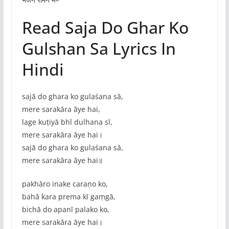
Read Saja Do Ghar Ko
Gulshan Sa Lyrics In
Hindi
sajā do ghara ko gulaśana sā,
mere sarakāra āye hai,
lage kuṭiyā bhī dulhana sī,
mere sarakāra āye hai।
sajā do ghara ko gulaśana sā,
mere sarakāra āye hai॥
pakhāro inake caraṇo ko,
bahā kara prema kī gaṃgā,
bichā do apanī palako ko,
mere sarakāra āye hai।