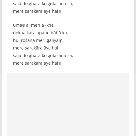
sajā do ghara ko gulaśana sā,
mere sarakāra āye hai॥
umaड़ āī merī ā~khe,
dekha kara apane bābā ko,
huī rośana merī galiyāṃ,
mere sarakāra āye hai।
sajā do ghara ko gulaśana sā,
mere sarakāra āye hai॥