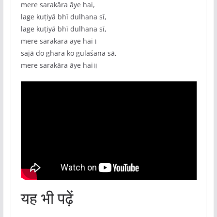
mere sarakāra āye hai,
lage kuṭiyā bhī dulhana sī,
lage kuṭiyā bhī dulhana sī,
mere sarakāra āye hai।
sajā do ghara ko gulaśana sā,
mere sarakāra āye hai॥
यह भी पढ़ें